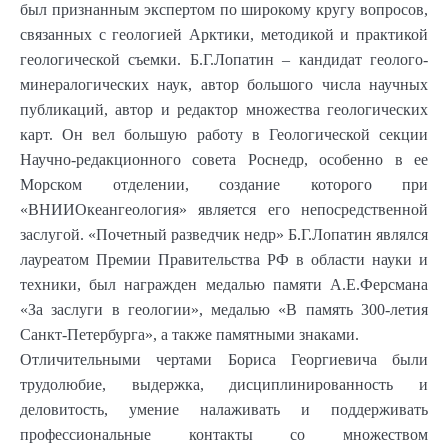
был признанным экспертом по широкому кругу вопросов,
связанных с геологией Арктики, методикой и практикой
геологической съемки. Б.Г.Лопатин – кандидат геолого-
минералогических наук, автор большого числа научных
публикаций, автор и редактор множества геологических
карт. Он вел большую работу в Геологической секции
Научно-редакционного совета Роснедр, особенно в ее
Морском отделении, создание которого при
«ВНИИОкеангеология» является его непосредственной
заслугой. «Почетный разведчик недр» Б.Г.Лопатин являлся
лауреатом Премии Правительства РФ в области науки и
техники, был награжден медалью памяти А.Е.Ферсмана
«За заслуги в геологии», медалью «В память 300-летия
Санкт-Петербурга», а также памятными знаками.
Отличительными чертами Бориса Георгиевича были
трудолюбие, выдержка, дисциплинированность и
деловитость, умение налаживать и поддерживать
профессиональные контакты со множеством