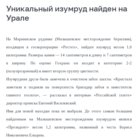
Уникальный изумруд найден на
Урале
На Мариинском руднике (Малышевское месторождение бериллия),
входящем в госкорпорацию «Ростех», найден изумруд весом 1,6
килограмма. Размеры камня — 14 сантиметров в длину и 7 сантиметров
в ширину. По оценке Гохрана он входит в категорию 2-2
(полупрозрачный) и имеет вторую группу цветности.
Изумрудная друза была замечена в очистном забое шахты. «Кристалл
заметили и подняли на поверхность бригадир забоя и заместитель
главного геолога», — рассказал в интервью «Российской газете»
директор прииска Евгений Василевский.
Имя для новой находки пока не выбрали. До этого самым большим
найденным на Малышевском месторождении изумрудом являлся
«Президент» весом 1,2 килограмма, названный в честь Бориса
Николаевича Ельцина.