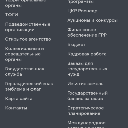
программы
органы
ЦКР Роснедр
ТФГИ
Аукционы и конкурсы
Подведомственные
организации
Финансовое
обеспечение ГРР
Открытое агентство
Бюджет
Коллегиальные и
совещательные
Кадровая работа
органы
Заказы для
Государственная
государственных
служба
нужд
Геральдический знак-
Изъятие земель
эмблема и флаг
Государственный
Карта сайта
баланс запасов
Контакты
Стратегическое
планирование
Международное
сотрудничество