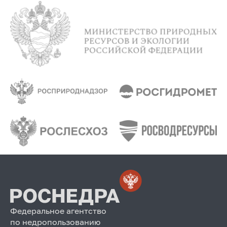
Федеральное агентство
по недропользованию