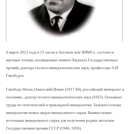
6 марта 2012 года в 15 часов в Актовом зале ВИМСа состоятся
научные чтения, посвященные памяти Лауреата Государственных
премий, доктора геолого-минералогических наук, профессора А.И.
Гинзбурга.
Гинзбург Натан (Анатолий) Ильич (1917-84), российский
минералог
и
геохимик
, доктор геолого-минералогических наук (1955). Основные
труды по генетической и прикладной минералогии. Заложил основы
минералогии новых видов минерального сырья. Выявил новые
источники минерального сырья для получения редких металлов.
Государственная премия СССР (1946, 1956).