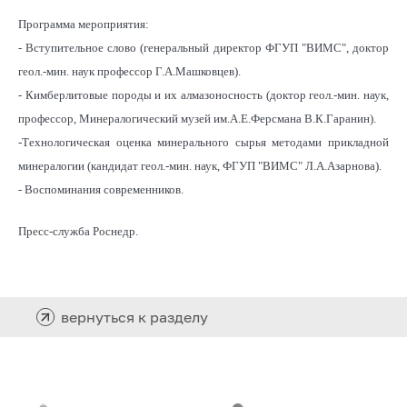
Программа мероприятия:
- Вступительное слово (генеральный директор ФГУП "ВИМС", доктор
геол.-мин. наук профессор Г.А.Машковцев).
- Кимберлитовые породы и их алмазоносность (доктор геол.-мин. наук,
профессор, Минералогический музей им.А.Е.Ферсмана В.К.Гаранин).
-Технологическая оценка минерального сырья методами прикладной
минералогии (кандидат геол.-мин. наук, ФГУП "ВИМС" Л.А.Азарнова).
- Воспоминания современников.
Пресс-служба Роснедр.
вернуться к разделу