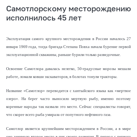
Самотлорскому месторождению
исполнилось 45 лет
Эксплуатация самого крупного месторождения в России началось 27
января 1969 года, тогда бригада Степана Повха начала бурение первой
эксплуатационной скважины, раньше бурили только разведочные.
Освоение Самотлора давалась нелегко, 50-градусные морозы мешали
работе, ломали ковши экскаваторов, в болотах тонули тракторы.
Название «Самотлор» переводится с хантыйского языка как «мертвое
озеро». На берег часто выносило мертвую рыбу, именно поэтому
коренные народы так назвали это место. Сейчас специалисты говорят,
что скорее всего рыба умирала от попутного нефтяного газа.
Самотлор является крупнейшим месторождением в России, а в мире
оно занимало второе место в пик своего развития. В период с первого