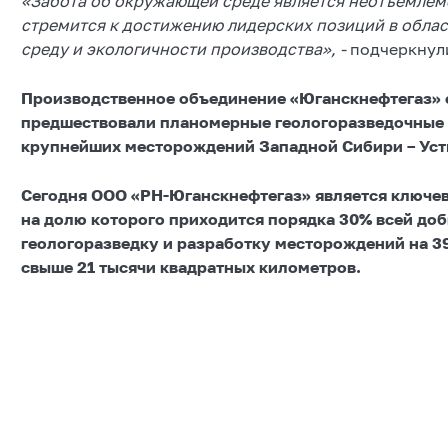
«Забота об окружающей среде является неотъемлем
стремится к достижению лидерских позиций в обла
среду и экологичности производства», -
подчеркнул
Производственное объединение «Юганскнефтегаз» с
предшествовали планомерные геологоразведочные р
крупнейших месторождений Западной Сибири – Уст
Сегодня ООО «РН-Юганскнефтегаз» является ключ
на долю которого приходится порядка 30% всей до
геологоразведку и разработку месторождений на 
свыше 21 тысячи квадратных километров.