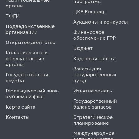
программы
органы
ЦКР Роснедр
ТФГИ
Аукционы и конкурсы
Подведомственные
организации
Финансовое
обеспечение ГРР
Открытое агентство
Бюджет
Коллегиальные и
совещательные
Кадровая работа
органы
Заказы для
Государственная
государственных
служба
нужд
Геральдический знак-
Изъятие земель
эмблема и флаг
Государственный
Карта сайта
баланс запасов
Контакты
Стратегическое
планирование
Международное
сотрудничество