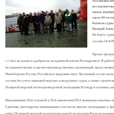
Российской ан
исследователь
начале декабр
около 60-ти с
Капитан судна
Валерий Алекс
На борту судна
состава 56-й Р
Проект програ
с.г. был заслушан и одобрен на заседании Коллегии Росгидромета. В рабо
исследовательских и научно-производственных организаций, представляющ
Минобороны России, Российскую академию наук. Численный состав экспед
состава без учета экипажей морских и воздушных судов, а также строител
Полярной морской геологоразведочной экспедиции Роснедр в сезонных ра
Начальниками 56-й сезонной и 56-й зимовочной РАЭ назначены опытные 
Савченко, многократно принимавшие участие во многих экспедициях в Арк
работ Полярной морской геологоразведочной экспедиции Роснедр назнач