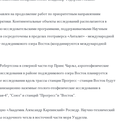
равлен на продолжение работ по приоритетным направлениям
арктики. Континентальные объекты исследований располагаются в
чно-исследовательскими программами, поддерживаемыми Научным
я сосредоточены в пределах геотраверса «Анталит» - международной
е подледникового озера Восток (координируются международной
Робертсона в северной части гор Принс Чарльз, аэрогеофизические
 исследования в районе подледникового озера Восток планируется
 исследования вдоль трассы станция Прогресс - станция Восток будут
низационно наземные геолого-геофизические исследования в
-4", "Союз" и станций "Прогресс"и "Восток".
судно «Академик Александр Карпинский» Роснедр. Научно-технический
ы осадочного чехла в восточной части моря Уэдделла.