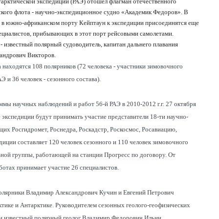
тарктической экспедиции (РАЭ) отошел флагман отечественного
ского флота - научно-экспедиционное судно «Академик Федоров». В
я в южно-африканском порту Кейптаун к экспедиции присоединятся еще
пециалистов, прибывающих в этот порт рейсовыми самолетами.
 - известный полярный судоводитель, капитан дальнего плавания
андрович Викторов.
 находятся 108 полярников (72 человека - участники зимовочного
АЭ и 36 человек - сезонного состава).
ммы научных наблюдений и работ 56-й РАЭ в 2010-2012 г.г. 27 октября
те экспедиции будут принимать участие представители 18-ти научно-
их Росгидромет, Роснедра, Роскадстр, Роскосмос, Росавиацию,
иции составляет 120 человек сезонного и 110 человек зимовочного
ьной группы, работающей на станции Прогресс по договору. От
ботах принимает участие 26 специалистов.
полярники Владимир Александрович Кучин и Евгений Петрович
тике и Антарктике. Руководителем сезонных геолого-геофизических
ен известный полярный геолог Владимир Федорович Ильин.