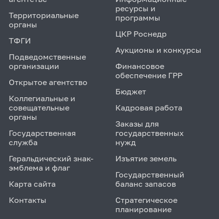
ресурсы и
Территориальные
программы
органы
ЦКР Роснедр
ТФГИ
Аукционы и конкурсы
Подведомственные
организации
Финансовое
обеспечение ГРР
Открытое агентство
Бюджет
Коллегиальные и
совещательные
Кадровая работа
органы
Заказы для
Государственная
государственных
служба
нужд
Геральдический знак-
Изъятие земель
эмблема и флаг
Государственный
Карта сайта
баланс запасов
Контакты
Стратегическое
планирование