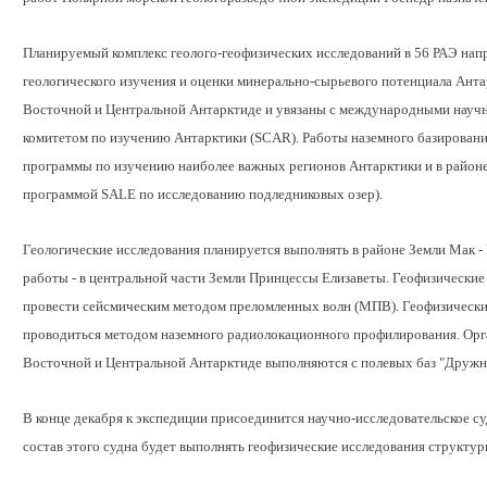
Планируемый комплекс геолого-геофизических исследований в 56 РАЭ нап
геологического изучения и оценки минерально-сырьевого потенциала Ант
Восточной и Центральной Антарктиде и увязаны с международными нау
комитетом по изучению Антарктики (SCAR). Работы наземного базировани
программы по изучению наиболее важных регионов Антарктики и в район
программой SALE по исследованию подледниковых озер).
Геологические исследования планируется выполнять в районе Земли Мак - 
работы - в центральной части Земли Принцессы Елизаветы. Геофизические
провести сейсмическим методом преломленных волн (МПВ). Геофизические
проводиться методом наземного радиолокационного профилирования. Орга
Восточной и Центральной Антарктиде выполняются с полевых баз "Дружная
В конце декабря к экспедиции присоединится научно-исследовательское 
состав этого судна будет выполнять геофизические исследования структур