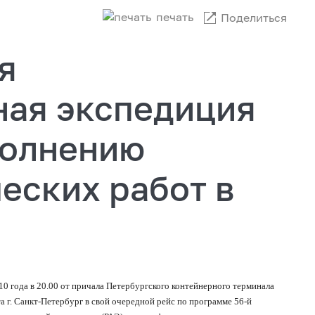
печать
Поделиться
я
ная экспедиция
полнению
еских работ в
10 года в 20.00 от причала Петербургского контейнерного терминала
а г. Санкт-Петербург в свой очередной рейс по программе 56-й