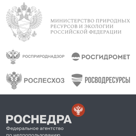
Федеральное агентство
по недропользованию