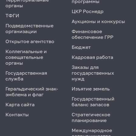
программы
органы
ЦКР Роснедр
ТФГИ
Аукционы и конкурсы
Подведомственные
организации
Финансовое
обеспечение ГРР
Открытое агентство
Бюджет
Коллегиальные и
совещательные
Кадровая работа
органы
Заказы для
Государственная
государственных
служба
нужд
Геральдический знак-
Изъятие земель
эмблема и флаг
Государственный
Карта сайта
баланс запасов
Контакты
Стратегическое
планирование
Международное
сотрудничество