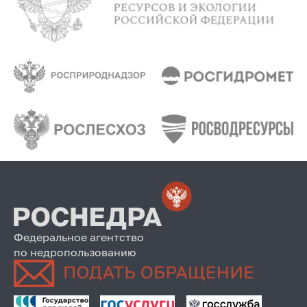
Федеральное агентство
по недропользованию