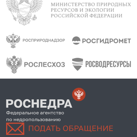
Федеральное агентство
по недропользованию