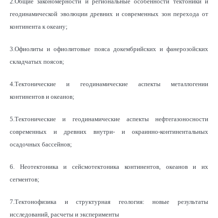
2.Общие закономерности и региональные особенности тектоники и
геодинамической эволюции древних и современных зон перехода от
континента к океану;
3.Офиолиты и офиолитовые пояса докембрийских и фанерозойских
складчатых поясов;
4.Тектонические и геодинамические аспекты металлогении
континентов и океанов;
5.Тектонические и геодинамические аспекты нефтегазоносности
современных и древних внутри- и окраинно-континентальных
осадочных бассейнов;
6. Неотектоника и сейсмотектоника континентов, океанов и их
сегментов;
7.Тектонофизика и структурная геология: новые результаты
исследований, расчеты и эксперименты