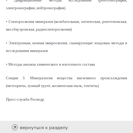
• Дифракционные методы исследования (рентгенография,
электронография, нейтронография)
• Спектроскопия минералов (колебательная, оптическая, рентгеновская,
мессбауэровская, радиоспектроскопия)
• Электронная, ионная микроскопия, сканирующие зондовые методы в
исследовании минералов
• Методы анализа химического и изотопного состава
Секция 3. Минералогия вещества внеземного происхождения
(метеориты, лунный грунт, космическая пыль, тектиты).
Пресс-служба Роснедр
вернуться к разделу