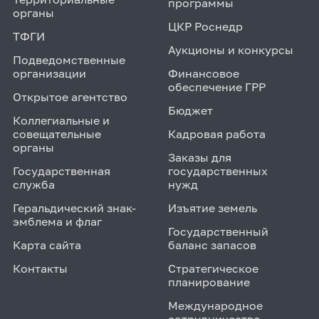
программы
органы
ЦКР Роснедр
ТФГИ
Аукционы и конкурсы
Подведомственные
организации
Финансовое
обеспечение ГРР
Открытое агентство
Бюджет
Коллегиальные и
совещательные
Кадровая работа
органы
Заказы для
Государственная
государственных
служба
нужд
Геральдический знак-
Изъятие земель
эмблема и флаг
Государственный
Карта сайта
баланс запасов
Контакты
Стратегическое
планирование
Международное
сотрудничество