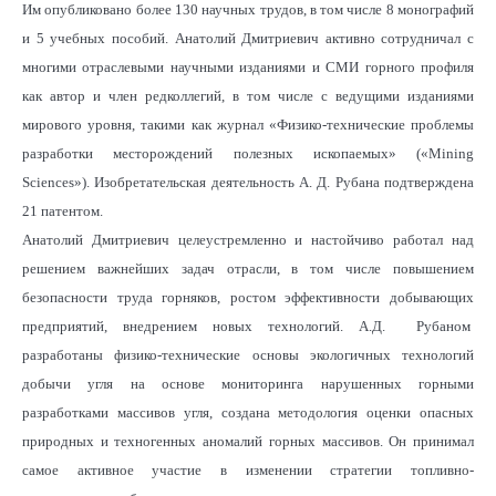
Им опубликовано более 130 научных трудов, в том числе 8 монографий
и 5 учебных пособий. Анатолий Дмитриевич активно сотрудничал с
многими отраслевыми научными изданиями и СМИ горного профиля
как автор и член редколлегий, в том числе с ведущими изданиями
мирового уровня, такими как журнал «Физико-технические проблемы
разработки месторождений полезных ископаемых» («Mining
Sciences»). Изобретательская деятельность А. Д. Рубана подтверждена
21 патентом.
Анатолий Дмитриевич целеустремленно и настойчиво работал над
решением важнейших задач отрасли, в том числе повышением
безопасности труда горняков, ростом эффективности добывающих
предприятий, внедрением новых технологий. А.Д. Рубаном
разработаны физико-технические основы экологичных технологий
добычи угля на основе мониторинга нарушенных горными
разработками массивов угля, создана методология оценки опасных
природных и техногенных аномалий горных массивов. Он принимал
самое активное участие в изменении стратегии топливно-