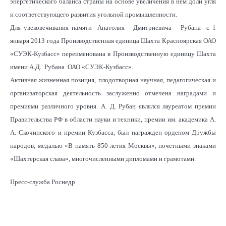
энергетического баланса страны на основе увеличения в нем доли угля
и соответствующего развития угольной промышленности.
Для увековечивания памяти Анатолия Дмитриевича Рубана c 1
января 2013 года Производственная единица Шахта Красноярская ОАО
«СУЭК-Кузбасс» переименована в Производственную единицу Шахта
имени А.Д. Рубана ОАО «СУЭК-Кузбасс».
Активная жизненная позиция, плодотворная научная, педагогическая и
организаторская деятельность заслуженно отмечена наградами и
премиями различного уровня. А. Д. Рубан являлся лауреатом премии
Правительства РФ в области науки и техники, премии им. академика А.
А. Скочинского и премии Кузбасса, был награжден орденом Дружбы
народов, медалью «В память 850-летия Москвы», почетными знаками
«Шахтерская слава», многочисленными дипломами и грамотами.
Пресс-служба Роснедр