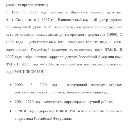
угольных предприятиях»).
С 1973 по 2003 год работал в Институте горного дела им.
А. А. Скочинского (с 1997 г. – Национальный научный центр горного
производства-ИГД им. А. А. Скочинского), в котором прошел трудовой
путь от стажера-исследователя до генерального директора (1996). С
1996 года – действительный член Академии горных наук и член-
кореспондент Российской академии естественных наук (РАЕН). В
1997 году избран членом-корреспондентом Российской Академии наук
(РАН). С 2003 года — в Институте проблем комплексного освоения
недр РАН (ИПКОН РАН):
2003 ? 2004 год – заведующий научным отделом
геотехнологических проблем комплексного освоения недр;
2004 –2010 год – заместитель директора по научной работе;
с 2010 года – директор ИПКОН РАН и Министерства топлива и
энергетики Российской Федерации.