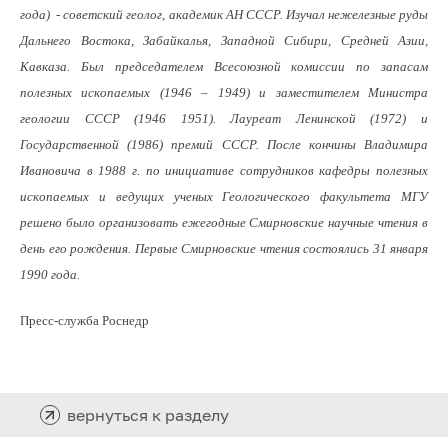
года)
-
советский геолог, академик АН СССР.
Изучал нежелезные руды
Дальнего Востока, Забайкалья, Западной Сибири, Средней Азии,
Кавказа. Был председателем Всесоюзной комиссии по запасам
полезных ископаемых (1946 – 1949) и заместителем Министра
геологии СССР (1946 1951). Лауреат Ленинской (1972) и
Государственной (1986) премий СССР. После кончины Владимира
Ивановича в 1988 г. по инициативе сотрудников кафедры полезных
ископаемых и ведущих ученых Геологического факультета МГУ
решено было организовать ежегодные Смирновские научные чтения в
день его рождения. Первые Смирновские чтения состоялись 31 января
1990 года.
Пресс-служба Роснедр
вернуться к разделу