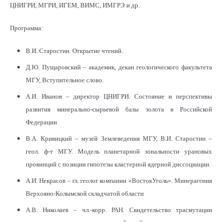
ЦНИГРИ, МГРИ, ИГЕМ, ВИМС, ИМГРЭ и др.
Программа:
В.И. Старостин. Открытие чтений.
Д.Ю. Пущаровский – академик, декан геологического факультета
МГУ, Вступительное слово.
А.И. Иванов – директор ЦНИГРИ. Состояние и перспективы
развития минерально-сырьевой базы золота в Российской
Федерации
В.А. Кривицкий – музей Землеведения МГУ, В.И. Старостин –
геол. ф-т МГУ. Модель планетарной зональности урановых
провинций с позиции гипотезы кластерной ядерной диссоциации.
А.И. Некрасов – гл. геолог компании «ВостокУголь». Минерагения
Верхояно-Колымской складчатой области
А.В. Николаев – чл.-корр. РАН. Свидетельство трасмутации