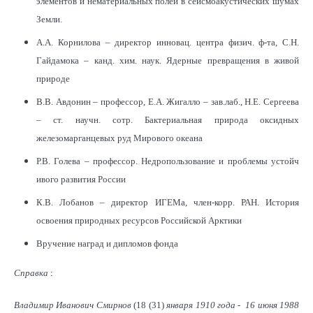
элементов и нематериальных полей в сейсмоакустических шумах
Земли.
А.А. Корнилова – директор инновац. центра физич. ф-та, С.Н.
Гайдамока – канд. хим. наук. Ядерные превращения в живой
природе
В.В. Авдонин – профессор, Е.А. Жигалло – зав.лаб., Н.Е. Сергеева
– ст. научн. сотр. Бактериальная природа оксидных
железомарганцевых руд Мирового океана
Р.В. Голева – профессор. Недропользование и проблемы устойч
ивого развития России
К.В. Лобанов – директор ИГЕМа, член-корр. РАН. История
освоения природных ресурсов Российской Арктики
Вручение наград и дипломов фонда
Справка
:
Владимир Иванович Смирнов
(18 (31)
января 1910 года - 16 июня 1988