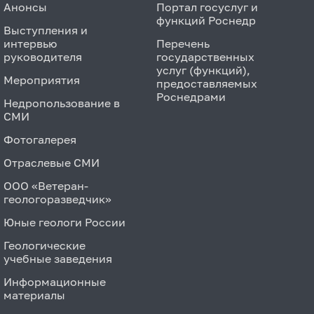
Анонсы
Портал госуслуг и
функций Роснедр
Выступления и
интервью
Перечень
руководителя
государственных
услуг (функций),
Мероприятия
предоставляемых
Роснедрами
Недропользование в
СМИ
Фотогалерея
Отраслевые СМИ
ООО «Ветеран-
геологоразведчик»
Юные геологи России
Геологические
учебные заведения
Информационные
материалы