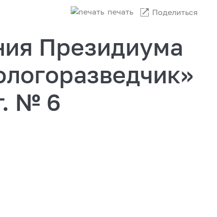
печать
Поделиться
ния Президиума
ологоразведчик»
г. № 6