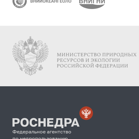
Федеральное агентство
по недропользованию