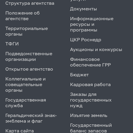
Структура агентства
Документы
Положение об
агентстве
Информационные
ресурсы и
Территориальные
программы
органы
ЦКР Роснедр
ТФГИ
Аукционы и конкурсы
Подведомственные
организации
Финансовое
обеспечение ГРР
Открытое агентство
Бюджет
Коллегиальные и
совещательные
Кадровая работа
органы
Заказы для
Государственная
государственных
служба
нужд
Геральдический знак-
Изъятие земель
эмблема и флаг
Государственный
Карта сайта
баланс запасов