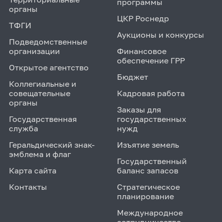
программы
органы
ЦКР Роснедр
ТФГИ
Аукционы и конкурсы
Подведомственные
организации
Финансовое
обеспечение ГРР
Открытое агентство
Бюджет
Коллегиальные и
совещательные
Кадровая работа
органы
Заказы для
Государственная
государственных
служба
нужд
Геральдический знак-
Изъятие земель
эмблема и флаг
Государственный
Карта сайта
баланс запасов
Контакты
Стратегическое
планирование
Международное
сотрудничество