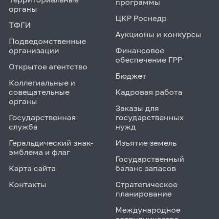
программы
органы
ЦКР Роснедр
ТФГИ
Аукционы и конкурсы
Подведомственные
организации
Финансовое
обеспечение ГРР
Открытое агентство
Бюджет
Коллегиальные и
совещательные
Кадровая работа
органы
Заказы для
Государственная
государственных
служба
нужд
Геральдический знак-
Изъятие земель
эмблема и флаг
Государственный
Карта сайта
баланс запасов
Контакты
Стратегическое
планирование
Международное
сотрудничество