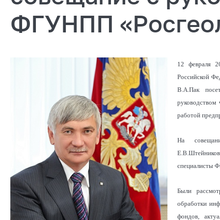
ФГУНПП «Росгео
12 февраля 2
Российской Фе
В.А.Пак пос
руководством
работой предп
На совещани
Е.В.Штейник
специалисты Ф
Были рассмот
обработки инф
фондов, актуа