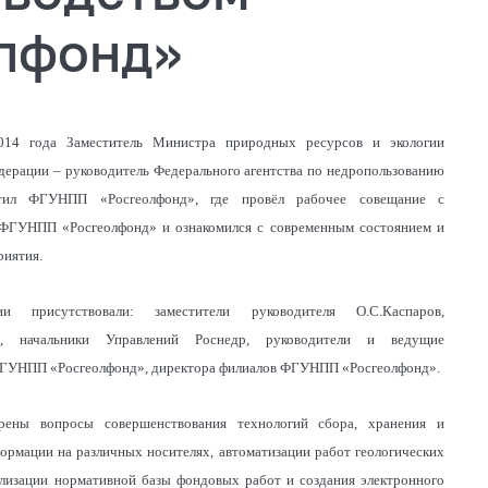
лфонд»
014 года Заместитель Министра природных ресурсов и экологии
дерации – руководитель Федерального агентства по недропользованию
етил ФГУНПП «Росгеолфонд», где провёл рабочее совещание с
 ФГУНПП «Росгеолфонд» и ознакомился с современным состоянием и
риятия.
и присутствовали: заместители руководителя О.С.Каспаров,
ов, начальники Управлений Роснедр, руководители и ведущие
ГУНПП «Росгеолфонд», директора филиалов ФГУНПП «Росгеолфонд».
рены вопросы совершенствования технологий сбора, хранения и
ормации на различных носителях, автоматизации работ геологических
лизации нормативной базы фондовых работ и создания электронного