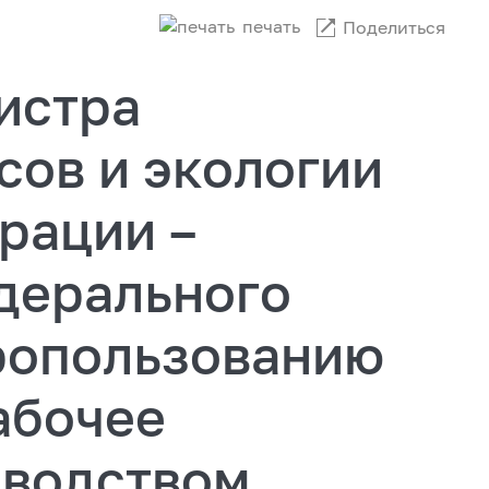
печать
Поделиться
истра
сов и экологии
рации –
дерального
дропользованию
абочее
оводством