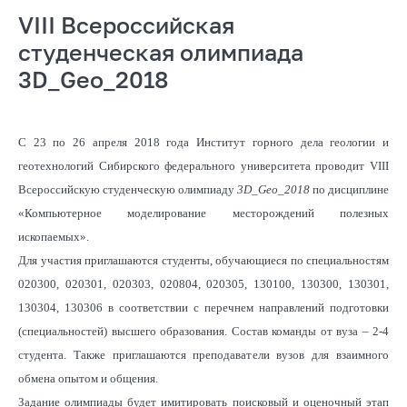
VIII Всероссийская
студенческая олимпиада
3D_Geo_2018
С 23 по 26 апреля 2018 года Институт горного дела геологии и
геотехнологий Сибирского федерального университета проводит VIII
Всероссийскую студенческую олимпиаду
3
D
_
Geo
_2018
по дисциплине
«Компьютерное моделирование месторождений полезных
ископаемых».
Для участия приглашаются студенты, обучающиеся по специальностям
020300, 020301, 020303, 020804, 020305, 130100, 130300, 130301,
130304, 130306 в соответствии с перечнем направлений подготовки
(специальностей) высшего образования. Состав команды от вуза – 2-4
студента. Также приглашаются преподаватели вузов для взаимного
обмена опытом и общения.
Задание олимпиады будет имитировать поисковый и оценочный этап