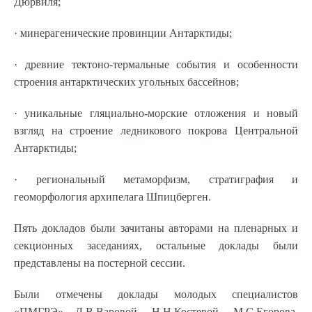
Дюрвиля;
· минерагенические провинции Антарктиды;
· древние тектоно-термальные события и особенности
строения антарктических угольных бассейнов;
· уникальные гляциально-морские отложения и новый
взгляд на строение ледникового покрова Центральной
Антарктиды;
· региональный метаморфизм, стратиграфия и
геоморфология архипелага Шпицберген.
Пять докладов были зачитаны авторами на пленарных и
секционных заседаниях, остальные доклады были
представлены на постерной сессии.
Были отмечены доклады молодых специалистов
«ПМГРЭ» Л.В.Варовой, Н.Н.Костевой, М.С.Егорова,