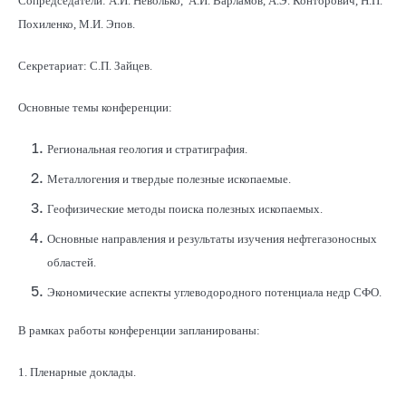
Сопредседатели: А.И. Неволько, А.И. Варламов, А.Э. Конторович, Н.П.
Похиленко, М.И. Эпов.
Секретариат: С.П. Зайцев.
Основные темы конференции:
Региональная геология и стратиграфия.
Металлогения и твердые полезные ископаемые.
Геофизические методы поиска полезных ископаемых.
Основные направления и результаты изучения нефтегазоносных
областей.
Экономические аспекты углеводородного потенциала недр СФО.
В рамках работы конференции запланированы:
1. Пленарные доклады.