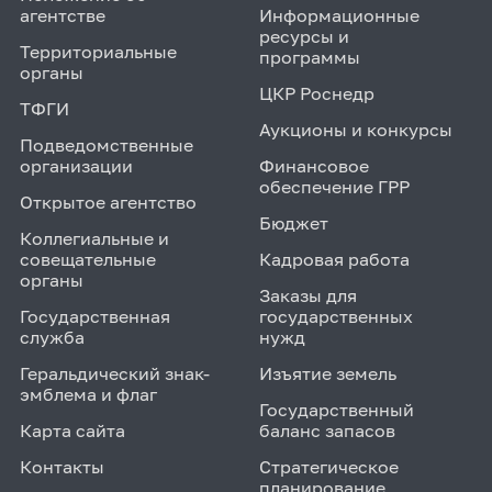
агентстве
Информационные
ресурсы и
Территориальные
программы
органы
ЦКР Роснедр
ТФГИ
Аукционы и конкурсы
Подведомственные
организации
Финансовое
обеспечение ГРР
Открытое агентство
Бюджет
Коллегиальные и
совещательные
Кадровая работа
органы
Заказы для
Государственная
государственных
служба
нужд
Геральдический знак-
Изъятие земель
эмблема и флаг
Государственный
Карта сайта
баланс запасов
Контакты
Стратегическое
планирование