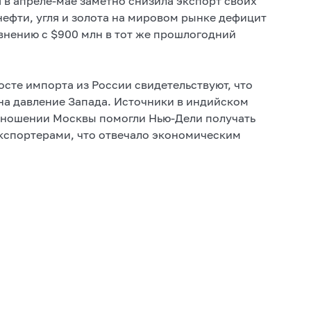
 в апреле-мае заметно снизила экспорт своих
 нефти, угля и золота на мировом рынке дефицит
авнению с $900 млн в тот же прошлогодний
осте импорта из России свидетельствуют, что
 на давление Запада. Источники в индийском
отношении Москвы помогли Нью-Дели получать
кспортерами, что отвечало экономическим