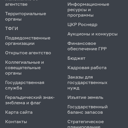
агентстве
Информационные
ресурсы и
Территориальные
программы
органы
ЦКР Роснедр
ТФГИ
Аукционы и конкурсы
Подведомственные
организации
Финансовое
обеспечение ГРР
Открытое агентство
Бюджет
Коллегиальные и
совещательные
Кадровая работа
органы
Заказы для
Государственная
государственных
служба
нужд
Геральдический знак-
Изъятие земель
эмблема и флаг
Государственный
Карта сайта
баланс запасов
Контакты
Стратегическое
планирование