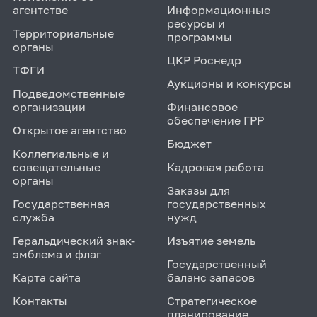
агентстве
Информационные
ресурсы и
Территориальные
программы
органы
ЦКР Роснедр
ТФГИ
Аукционы и конкурсы
Подведомственные
организации
Финансовое
обеспечение ГРР
Открытое агентство
Бюджет
Коллегиальные и
совещательные
Кадровая работа
органы
Заказы для
Государственная
государственных
служба
нужд
Геральдический знак-
Изъятие земель
эмблема и флаг
Государственный
Карта сайта
баланс запасов
Контакты
Стратегическое
планирование