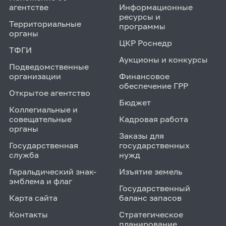
агентстве
Информационные
ресурсы и
Территориальные
программы
органы
ЦКР Роснедр
ТФГИ
Аукционы и конкурсы
Подведомственные
организации
Финансовое
обеспечение ГРР
Открытое агентство
Бюджет
Коллегиальные и
совещательные
Кадровая работа
органы
Заказы для
Государственная
государственных
служба
нужд
Геральдический знак-
Изъятие земель
эмблема и флаг
Государственный
Карта сайта
баланс запасов
Контакты
Стратегическое
планирование