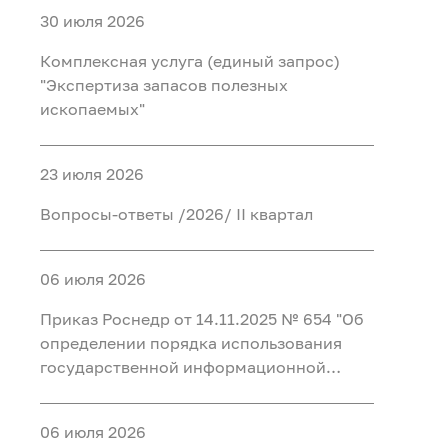
30 июля 2026
Комплексная услуга (единый запрос)
"Экспертиза запасов полезных
ископаемых"
23 июля 2026
Вопросы-ответы /2026/ II квартал
06 июля 2026
Приказ Роснедр от 14.11.2025 № 654 "Об
определении порядка использования
государственной информационной
системы в области противодействия
коррупции "Посейдон" и перечня
06 июля 2026
должностных лиц, уполномоченных на