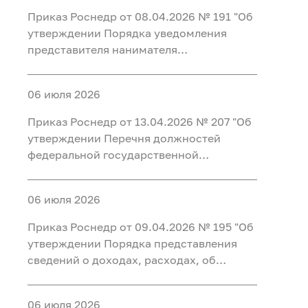
работу с ней в Федеральном агентстве
Приказ Роснедр от 08.04.2026 № 191 "Об
по недропользованию"
утверждении Порядка уведомления
представителя нанимателя
(работодателя) федеральными
государственными гражданскими
06 июля 2026
служащими центрального аппарата
Федерального агентства по
Приказ Роснедр от 13.04.2026 № 207 "Об
недропользованию, федеральными
утверждении Перечня должностей
государственными гражданскими
федеральной государственной
служащими территориальных органов
гражданской службы Федерального
Федерального агентства по
агентства по недропользованию,
недропользованию и работниками
06 июля 2026
замещение которых влечет за собой
организаций, созданных для выполнения
запрет открывать и иметь счета (вклады),
Приказ Роснедр от 09.04.2026 № 195 "Об
задач, поставленных перед
хранить наличные денежные средства и
утверждении Порядка представления
Федеральным агентством по
ценности в иностранных банках,
сведений о доходах, расходах, об
недропользованию, о фактах обращения
расположенных за пределами
имуществе и обязательствах
в целях склонения к совершению
территории Российской Федерации,
имущественного характера в
коррупционных правонарушений,
владеть и (или) пользоваться
06 июля 2026