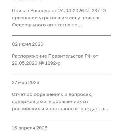
Федеральном агентстве по
регистрации таких уведомлений и
иностранными финансовыми
недропользованию и его
организации проверки содержащихся в
Приказ Роснедр от 24.04.2026 № 237 "О
инструментами"
территориальных органах"
них сведений"
признании утратившим силу приказа
Федерального агентства по
недропользованию от 20 мая 2015 г. №
349 "Об утверждении перечня
02 июня 2026
должностей, при замещении которых
сведения о доходах, расходах, об
Распоряжение Правительства РФ от
имуществе и обязательствах
29.05.2026 № 1292-р
имущественного характера граждан,
замещающих на основании трудового
договора должности в организациях,
27 мая 2026
созданных для выполнения задач,
Отчет об обращениях и вопросах,
поставленных перед Федеральным
содержащихся в обращениях от
агентством по недропользованию, а
российских и иностранных граждан, лиц
также сведения о доходах, расходах, об
без гражданства, объединений граждан,
имуществе и обязательствах
в том числе юридических лиц,
имущественного характера их супруг
16 апреля 2026
поступивших в Федеральное агентство
(супругов) и несовершеннолетних детей