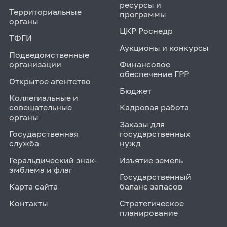
ресурсы и
Территориальные
программы
органы
ЦКР Роснедр
ТФГИ
Аукционы и конкурсы
Подведомственные
организации
Финансовое
обеспечение ГРР
Открытое агентство
Бюджет
Коллегиальные и
совещательные
Кадровая работа
органы
Заказы для
Государственная
государственных
служба
нужд
Геральдический знак-
Изъятие земель
эмблема и флаг
Государственный
Карта сайта
баланс запасов
Контакты
Стратегическое
планирование