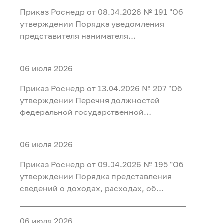
работу с ней в Федеральном агентстве
Приказ Роснедр от 08.04.2026 № 191 "Об
по недропользованию"
утверждении Порядка уведомления
представителя нанимателя
(работодателя) федеральными
государственными гражданскими
06 июля 2026
служащими центрального аппарата
Федерального агентства по
Приказ Роснедр от 13.04.2026 № 207 "Об
недропользованию, федеральными
утверждении Перечня должностей
государственными гражданскими
федеральной государственной
служащими территориальных органов
гражданской службы Федерального
Федерального агентства по
агентства по недропользованию,
недропользованию и работниками
06 июля 2026
замещение которых влечет за собой
организаций, созданных для выполнения
запрет открывать и иметь счета (вклады),
Приказ Роснедр от 09.04.2026 № 195 "Об
задач, поставленных перед
хранить наличные денежные средства и
утверждении Порядка представления
Федеральным агентством по
ценности в иностранных банках,
сведений о доходах, расходах, об
недропользованию, о фактах обращения
расположенных за пределами
имуществе и обязательствах
в целях склонения к совершению
территории Российской Федерации,
имущественного характера в
коррупционных правонарушений,
владеть и (или) пользоваться
06 июля 2026