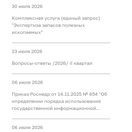
30 июля 2026
Комплексная услуга (единый запрос)
"Экспертиза запасов полезных
ископаемых"
23 июля 2026
Вопросы-ответы /2026/ II квартал
06 июля 2026
Приказ Роснедр от 14.11.2025 № 654 "Об
определении порядка использования
государственной информационной
системы в области противодействия
коррупции "Посейдон" и перечня
06 июля 2026
должностных лиц, уполномоченных на