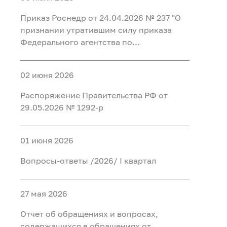
Федеральном агентстве по
регистрации таких уведомлений и
иностранными финансовыми
недропользованию и его
организации проверки содержащихся в
Приказ Роснедр от 24.04.2026 № 237 "О
инструментами"
территориальных органах"
них сведений"
признании утратившим силу приказа
Федерального агентства по
недропользованию от 20 мая 2015 г. №
349 "Об утверждении перечня
02 июня 2026
должностей, при замещении которых
сведения о доходах, расходах, об
Распоряжение Правительства РФ от
имуществе и обязательствах
29.05.2026 № 1292-р
имущественного характера граждан,
замещающих на основании трудового
договора должности в организациях,
01 июня 2026
созданных для выполнения задач,
Вопросы-ответы /2026/ I квартал
поставленных перед Федеральным
агентством по недропользованию, а
также сведения о доходах, расходах, об
27 мая 2026
имуществе и обязательствах
имущественного характера их супруг
Отчет об обращениях и вопросах,
(супругов) и несовершеннолетних детей
содержащихся в обращениях от