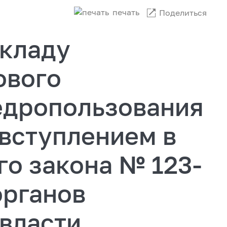
печать
Поделиться
окладу
ового
едропользования
с вступлением в
о закона № 123-
органов
 власти