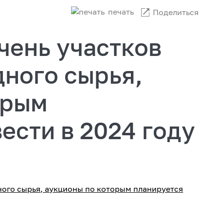
печать
Поделиться
чень участков
ного сырья,
орым
ести в 2024 году
ного сырья, аукционы по которым планируется