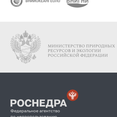
Федеральное агентство
по недропользованию