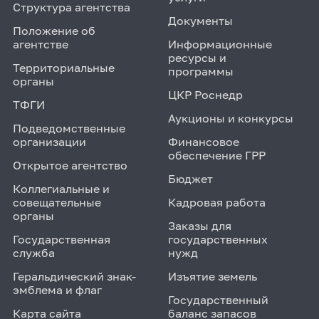
Структура агентства
Документы
Положение об
агентстве
Информационные
ресурсы и
Территориальные
программы
органы
ЦКР Роснедр
ТФГИ
Аукционы и конкурсы
Подведомственные
организации
Финансовое
обеспечение ГРР
Открытое агентство
Бюджет
Коллегиальные и
совещательные
Кадровая работа
органы
Заказы для
Государственная
государственных
служба
нужд
Геральдический знак-
Изъятие земель
эмблема и флаг
Государственный
Карта сайта
баланс запасов