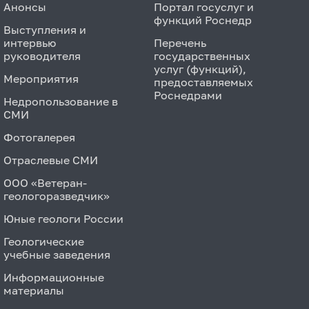
Анонсы
Портал госуслуг и
функций Роснедр
Выступления и
интервью
Перечень
руководителя
государственных
услуг (функций),
Мероприятия
предоставляемых
Роснедрами
Недропользование в
СМИ
Фотогалерея
Отраслевые СМИ
ООО «Ветеран-
геологоразведчик»
Юные геологи России
Геологические
учебные заведения
Информационные
материалы