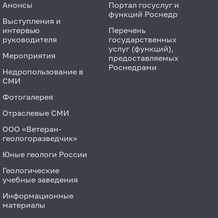
Анонсы
Портал госуслуг и
функций Роснедр
Выступления и
интервью
Перечень
руководителя
государственных
услуг (функций),
Мероприятия
предоставляемых
Роснедрами
Недропользование в
СМИ
Фотогалерея
Отраслевые СМИ
ООО «Ветеран-
геологоразведчик»
Юные геологи России
Геологические
учебные заведения
Информационные
материалы