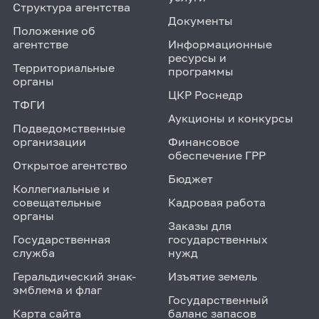
Структура агентства
Документы
Положение об
агентстве
Информационные
ресурсы и
Территориальные
программы
органы
ЦКР Роснедр
ТФГИ
Аукционы и конкурсы
Подведомственные
организации
Финансовое
обеспечение ГРР
Открытое агентство
Бюджет
Коллегиальные и
совещательные
Кадровая работа
органы
Заказы для
Государственная
государственных
служба
нужд
Геральдический знак-
Изъятие земель
эмблема и флаг
Государственный
Карта сайта
баланс запасов