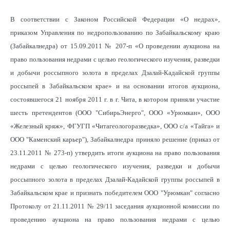
В соответствии с Законом Российской Федерации «О недрах»,
приказом Управления по недропользованию по Забайкальскому краю
(Забайкалнедра) от 15.09.2011 № 207-п «О проведении аукциона на
право пользования недрами с целью геологического изучения, разведки
и добычи россыпного золота в пределах Дзалай-Кадайской группы
россыпей в Забайкальском крае» и на основании итогов аукциона,
состоявшегося 21 ноября 2011 г. в г. Чита, в котором приняли участие
шесть претендентов (ООО "СибирьЭнерго", ООО «Урюмкан», ООО
«Железный кряж», ФГУГП «Читагеологоразведка», ООО с/а «Тайга» и
ООО "Каменский карьер"), Забайкалнедра приняло решение (приказ от
23.11.2011 № 273-п) утвердить итоги аукциона на право пользования
недрами с целью геологического изучения, разведки и добычи
россыпного золота в пределах Дзалай-Кадайской группы россыпей в
Забайкальском крае и признать победителем ООО "Урюмкан" согласно
Протоколу от 21.11.2011 № 29/11 заседания аукционной комиссии по
проведению аукциона на право пользования недрами с целью