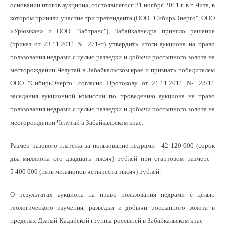
основании итогов аукциона, состоявшегося 21 ноября 2011 г. в г. Чита, в
котором приняли участие три претендента (ООО "СибирьЭнерго", ООО
«Урюмкан» и ООО "Забтранс"), Забайкалнедра приняло решение
(приказ от 23.11.2011 № 271-п) утвердить итоги аукциона на право
пользования недрами с целью разведки и добычи россыпного золота на
месторождении Челутай в Забайкальском крае и признать победителем
ООО "СибирьЭнерго" согласно Протоколу от 21.11.2011 № 28/11
заседания аукционной комиссии по проведению аукциона на право
пользования недрами с целью разведки и добычи россыпного золота на
месторождении Челутай в Забайкальском крае.
Размер разового платежа за пользование недрами - 42 120 000 (сорок
два миллиона сто двадцать тысяч) рублей при стартовом размере -
5 400 000 (пять миллионов четыреста тысяч) рублей.
О результатах аукциона на право пользования недрами с целью
геологического изучения, разведки и добычи россыпного золота в
пределах Дзалай-Кадайской группы россыпей
в Забайкальском крае