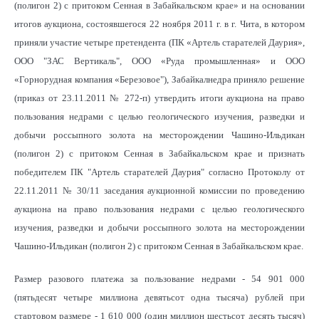
(полигон 2) с притоком Сенная в Забайкальском крае» и на основании
итогов аукциона, состоявшегося 22 ноября 2011 г. в г. Чита, в котором
приняли участие четыре претендента (ПК «Артель старателей Даурия»,
ООО "ЗАС Вертикаль", ООО «Руда промышленная» и ООО
«Горнорудная компания «Березовое"), Забайкалнедра приняло решение
(приказ от 23.11.2011 № 272-п) утвердить итоги аукциона на право
пользования недрами с целью геологического изучения, разведки и
добычи россыпного золота на месторождении Чашино-Ильдикан
(полигон 2) с притоком Сенная в Забайкальском крае и признать
победителем ПК "Артель старателей Даурия" согласно Протоколу от
22.11.2011 № 30/11 заседания аукционной комиссии по проведению
аукциона на право пользования недрами с целью геологического
изучения, разведки и добычи россыпного золота на месторождении
Чашино-Ильдикан (полигон 2) с притоком Сенная в Забайкальском крае.
Размер разового платежа за пользование недрами - 54 901 000
(пятьдесят четыре миллиона девятьсот одна тысяча) рублей при
стартовом размере - 1 610 000 (один миллион шестьсот десять тысяч)