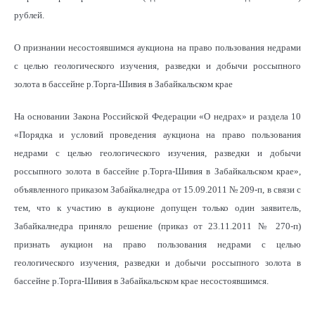
рублей.
О признании несостоявшимся аукциона на право пользования недрами
с целью геологического изучения, разведки и добычи россыпного
золота в бассейне р.Торга-Шивия в Забайкальском крае
На основании Закона Российской Федерации «О недрах» и раздела 10
«Порядка и условий проведения аукциона на право пользования
недрами с целью геологического изучения, разведки и добычи
россыпного золота в бассейне р.Торга-Шивия в Забайкальском крае»,
объявленного приказом Забайкалнедра от 15.09.2011 № 209-п, в связи с
тем, что к участию в аукционе допущен только один заявитель,
Забайкалнедра приняло решение (приказ от 23.11.2011 № 270-п)
признать аукцион на право пользования недрами с целью
геологического изучения, разведки и добычи россыпного золота в
бассейне р.Торга-Шивия в Забайкальском крае несостоявшимся.