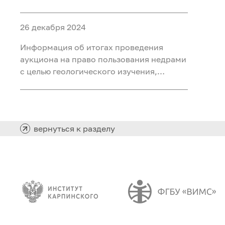
разведки и добычи полезных
ископаемых (нефть) на участке недр
26 декабря 2024
«Южно-Хангокуртский» в Ханты-
Мансийском автономном округе – Югре
Информация об итогах проведения
аукциона на право пользования недрами
с целью геологического изучения,
разведки и добычи полезных
ископаемых (нефть) на участке недр
«Восточно-Янлотский» в Ханты-
Мансийском автономном округе – Югре
вернуться к разделу