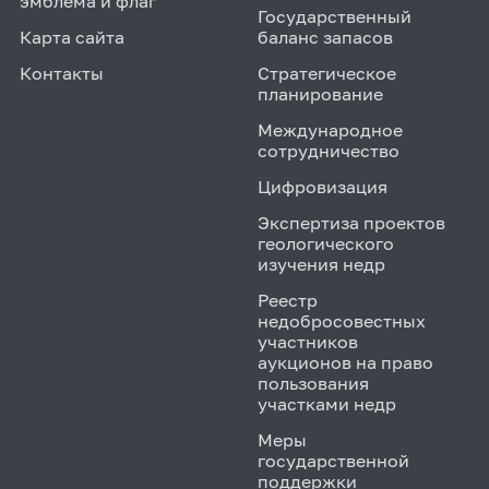
эмблема и флаг
Государственный
Карта сайта
баланс запасов
Контакты
Стратегическое
планирование
Международное
сотрудничество
Цифровизация
Экспертиза проектов
геологического
изучения недр
Реестр
недобросовестных
участников
аукционов на право
пользования
участками недр
Меры
государственной
поддержки