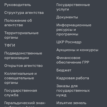
Руководитель
Государственные
услуги
Структура агентства
Документы
Положение об
агентстве
Информационные
ресурсы и
Территориальные
программы
органы
ЦКР Роснедр
ТФГИ
Аукционы и конкурсы
Подведомственные
организации
Финансовое
обеспечение ГРР
Открытое агентство
Бюджет
Коллегиальные и
совещательные
Кадровая работа
органы
Заказы для
Государственная
государственных
служба
нужд
Геральдический знак-
Изъятие земель