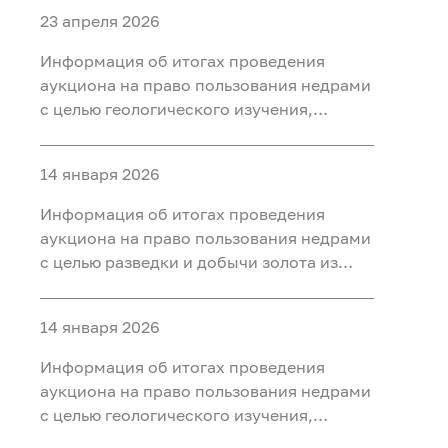
23 апреля 2026
Информация об итогах проведения
аукциона на право пользования недрами
с целью геологического изучения,
разведки и добычи полезных
ископаемых (нефть) на участке недр
14 января 2026
«Тарховский», расположенного на
территории Ханты-Мансийского района
Информация об итогах проведения
Ханты-Мансийского автономного округа
аукциона на право пользования недрами
- Югры
с целью разведки и добычи золота из
россыпных месторождений, платины из
россыпных месторождений на участке
14 января 2026
недр «Мостовка р.» в Свердловской
области
Информация об итогах проведения
аукциона на право пользования недрами
с целью геологического изучения,
разведки и добычи полезных