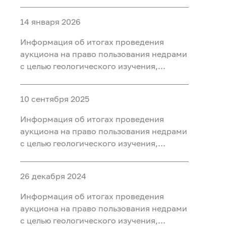
разведки и добычи полезных
ископаемых (нефть, газ) на участке недр
14 января 2026
«Западно-Нятлонгский»,
расположенного на территории
Информация об итогах проведения
Сургутского района Ханты-Мансийского
аукциона на право пользования недрами
автономного округа - Югры
с целью геологического изучения,
разведки и добычи полезных
ископаемых (нефть) на участке недр
10 сентября 2025
«Восточно-Камский», расположенного
на территории Ханты-Мансийского
Информация об итогах проведения
района Ханты-Мансийского
аукциона на право пользования недрами
автономного округа - Югры
с целью геологического изучения,
разведки и добычи полезных
ископаемых (нефть) на участке недр
26 декабря 2024
«Бобровый», расположенного в
Уватском районе Тюменской области
Информация об итогах проведения
аукциона на право пользования недрами
с целью геологического изучения,