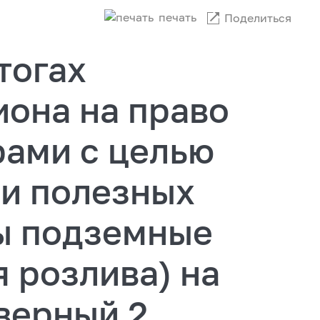
печать
Поделиться
тогах
иона на право
рами с целью
чи полезных
ы подземные
 розлива) на
верный 2