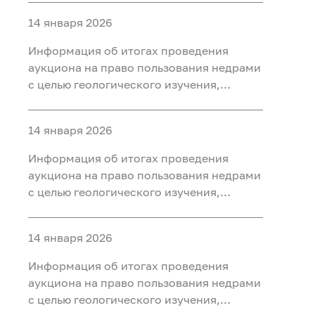
ископаемых (нефть, газ) на участке недр
14 января 2026
«Юильский 5», расположенного на
территории Белоярского района Ханты-
Информация об итогах проведения
Мансийского автономного округа - Югры
аукциона на право пользования недрами
с целью геологического изучения,
разведки и добычи полезных
ископаемых (нефть, газ, конденсат) на
14 января 2026
участке недр «Радомский»,
расположенного на территории
Информация об итогах проведения
Октябрьского района Ханты-
аукциона на право пользования недрами
Мансийского автономного округа - Югры
с целью геологического изучения,
разведки и добычи полезных
ископаемых (нефть, газ) на участке недр
14 января 2026
«Сергинский 9», расположенного на
территории Белоярского района Ханты-
Информация об итогах проведения
Мансийского автономного округа - Югры
аукциона на право пользования недрами
с целью геологического изучения,