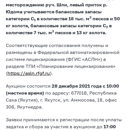
месторождению руч. Шли, левый приток р.
Юдома учитываются балансовые запасы
3
категории С
в количестве 18 тыс. м
песков и 50
1
кг золота, балансовые запасы категории С
в
2
3
количестве 7 тыс. м
песков и 13 кг золота.
Соответствующие согласования получены и
размещены в Федеральной автоматизированной
системе лицензирования (ФГИС «АСЛН») в
разделе ТПИ «Планирование лицензирования»
(
https://asln.rfgf.ru
).
Аукцион состоится
28 декабря 2021
года с 10:00
(местное время)
по адресу: 677018, Республика
Саха (Якутия), г. Якутск, ул. Аммосова, 18, офис
308, Якутнедра.
Заявки принимаются к регистрации после уплаты
задатка и сбора за участие в аукционе до
17:00