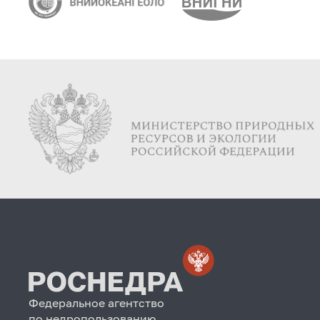
Федеральное агентство
по недропользованию