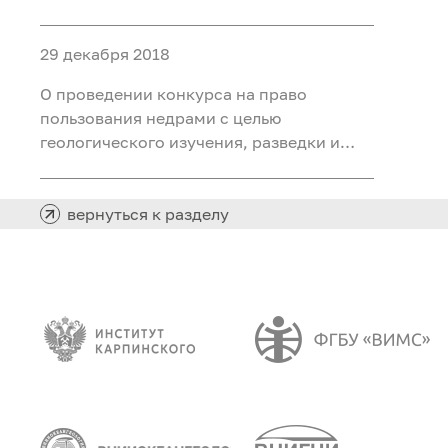
добычи каменного угля на участке
Северный Маганак-Прирезка
29 декабря 2018
Прокопьевского каменноугольного
месторождения в Кемеровской области
О проведении конкурса на право
пользования недрами с целью
геологического изучения, разведки и
добычи каменного угля на Лемберовской
площади в Таймырском Долгано-
Ненецком муниципальном районе
вернуться к разделу
Красноярского края