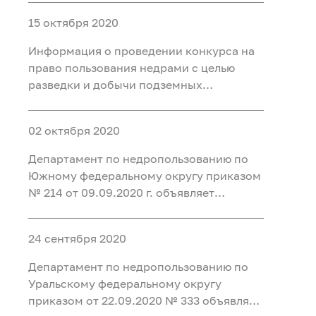
минеральных вод для
15 октября 2020
бальнеоприменения на участке недр
Месторождение Восточно-Пышминское
Информация о проведении конкурса на
в Тюменском районе Тюменско
право пользования недрами с целью
разведки и добычи подземных
минеральных вод для промышленного
розлива на Восточно-Омском участке в г.
02 октября 2020
Омске
Департамент по недропользованию по
Южному федеральному округу приказом
№ 214 от 09.09.2020 г. объявляет
конкурс на право пользования недрами
с целью геологического изучения,
24 сентября 2020
разведки и добычи подземных
минеральных вод (для
Департамент по недропользованию по
бальнеоприменения) на Санаторном
Уральскому федеральному округу
приказом от 22.09.2020 № 333 объявляет