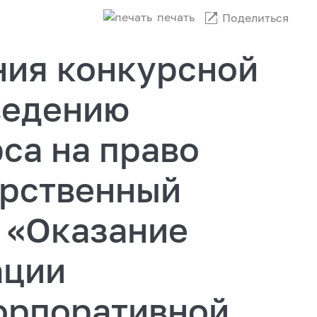
печать
Поделиться
ния конкурсной
ведению
са на право
арственный
: «Оказание
ации
орпоративной