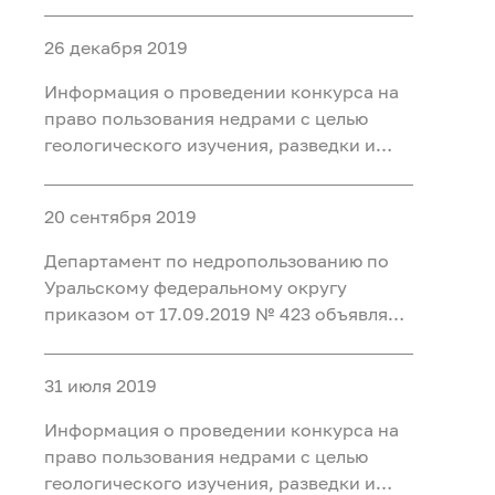
конкурс на право пользования недрами
с целью разведки и добычи подземных
26 декабря 2019
минеральных вод для
бальнеоприменения на участке недр
Информация о проведении конкурса на
Месторождение Восточно-
право пользования недрами с целью
геологического изучения, разведки и
добычи каменного угля на участках
Нарыкский Южный Нарыкского
20 сентября 2019
каменноугольного месторождения и
Низовский Низовского
Департамент по недропользованию по
каменноугольного месторождения и в
Уральскому федеральному округу
приказом от 17.09.2019 № 423 объявляет
конкурс на право пользования недрами
с целью разведки и добычи лечебных
31 июля 2019
грязей для бальнеоприменения на
участке недр «Тулубаево-2»
Информация о проведении конкурса на
месторождения «Озер
право пользования недрами с целью
геологического изучения, разведки и