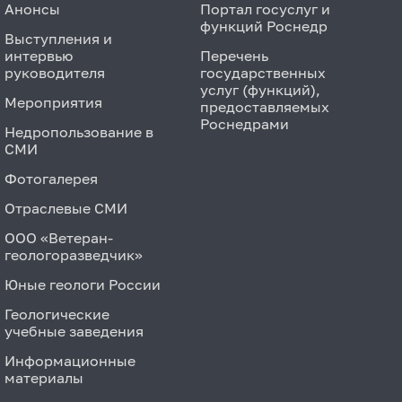
Анонсы
Портал госуслуг и
функций Роснедр
Выступления и
интервью
Перечень
руководителя
государственных
услуг (функций),
Мероприятия
предоставляемых
Роснедрами
Недропользование в
СМИ
Фотогалерея
Отраслевые СМИ
ООО «Ветеран-
геологоразведчик»
Юные геологи России
Геологические
учебные заведения
Информационные
материалы