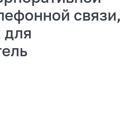
лефонной связи,
 для
тель