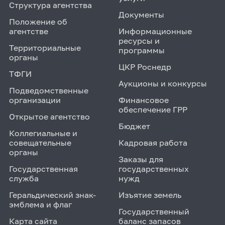
Структура агентства
Документы
Положение об
агентстве
Информационные
ресурсы и
Территориальные
программы
органы
ЦКР Роснедр
ТФГИ
Аукционы и конкурсы
Подведомственные
организации
Финансовое
обеспечение ГРР
Открытое агентство
Бюджет
Коллегиальные и
совещательные
Кадровая работа
органы
Заказы для
Государственная
государственных
служба
нужд
Геральдический знак-
Изъятие земель
эмблема и флаг
Государственный
Карта сайта
баланс запасов