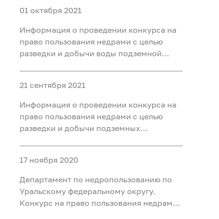
01 октября 2021
Информация о проведении конкурса на
право пользования недрами с целью
разведки и добычи воды подземной
минеральной (для бальнеоприменения)
на участке Чедерское месторождение
21 сентября 2021
минеральных вод, расположенном на
территории Кызылского района
Информация о проведении конкурса на
Республики Тыва
право пользования недрами с целью
разведки и добычи подземных
минеральных вод для
бальнеоприменения на участке недр
17 ноября 2020
Новодеревенский месторождения
Новодеревенское, расположенного на
Департамент по недропользованию по
территории Омутинского района
Уральскому федеральному округу.
Тюменско
Конкурс на право пользования недрами
с целью разведки и добычи подземных