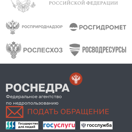
Федеральное агентство
по недропользованию