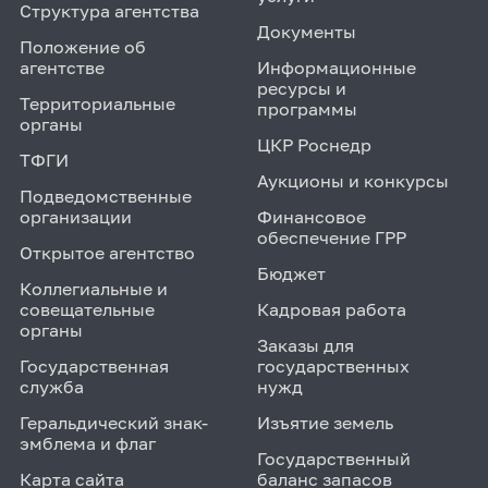
Структура агентства
Документы
Положение об
агентстве
Информационные
ресурсы и
Территориальные
программы
органы
ЦКР Роснедр
ТФГИ
Аукционы и конкурсы
Подведомственные
организации
Финансовое
обеспечение ГРР
Открытое агентство
Бюджет
Коллегиальные и
совещательные
Кадровая работа
органы
Заказы для
Государственная
государственных
служба
нужд
Геральдический знак-
Изъятие земель
эмблема и флаг
Государственный
Карта сайта
баланс запасов