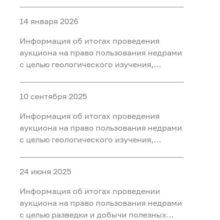
разведки и добычи полезных
ископаемых (нефть, газ) на участке недр
14 января 2026
«Западно-Нятлонгский»,
расположенного на территории
Информация об итогах проведения
Сургутского района Ханты-Мансийского
аукциона на право пользования недрами
автономного округа - Югры
с целью геологического изучения,
разведки и добычи полезных
ископаемых (нефть) на участке недр
10 сентября 2025
«Восточно-Камский», расположенного
на территории Ханты-Мансийского
Информация об итогах проведения
района Ханты-Мансийского
аукциона на право пользования недрами
автономного округа - Югры
с целью геологического изучения,
разведки и добычи полезных
ископаемых (нефть) на участке недр
24 июня 2025
«Бобровый», расположенного в
Уватском районе Тюменской области
Информация об итогах проведении
аукциона на право пользования недрами
с целью разведки и добычи полезных