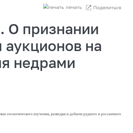
печать
Поделиться
. О признании
 аукционов на
ия недрами
лью геологического изучения, разведки и добычи рудного и россыпного