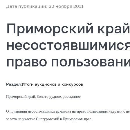
Дата публикации: 30 ноября 2011
Приморский край
несостоявшимися
право пользован
Раздел:
Итоги аукционов и конкурсов
Приморский край. Золото рудное, россыпное
О признании несостоявшимся аукциона на право пользования недрами с це
золота на участке Снегуровский в Приморском крае.