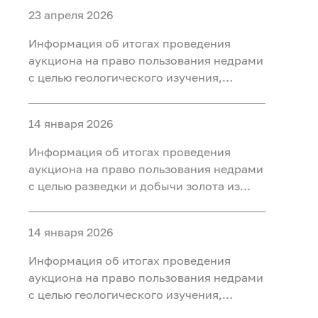
23 апреля 2026
Информация об итогах проведения
аукциона на право пользования недрами
с целью геологического изучения,
разведки и добычи полезных
ископаемых (нефть) на участке недр
14 января 2026
«Тарховский», расположенного на
территории Ханты-Мансийского района
Информация об итогах проведения
Ханты-Мансийского автономного округа
аукциона на право пользования недрами
- Югры
с целью разведки и добычи золота из
россыпных месторождений, платины из
россыпных месторождений на участке
14 января 2026
недр «Мостовка р.» в Свердловской
области
Информация об итогах проведения
аукциона на право пользования недрами
с целью геологического изучения,
разведки и добычи полезных