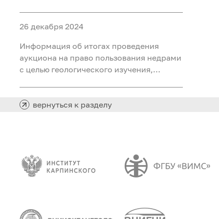
ископаемых (воды подземные
минеральные (для розлива) на участке
26 декабря 2024
недр «Северный 2 Шадринского
месторождения» в Курганской области
Информация об итогах проведения
аукциона на право пользования недрами
с целью геологического изучения,
разведки и добычи полезных
ископаемых (нефть) на участке недр
«Южно-Хангокуртский» в Ханты-
вернуться к разделу
Мансийском автономном округе – Югре