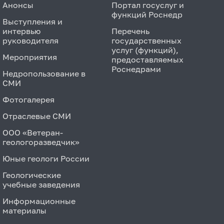
Анонсы
Портал госуслуг и
функций Роснедр
Выступления и
интервью
Перечень
руководителя
государственных
услуг (функций),
Мероприятия
предоставляемых
Роснедрами
Недропользование в
СМИ
Фотогалерея
Отраслевые СМИ
ООО «Ветеран-
геологоразведчик»
Юные геологи России
Геологические
учебные заведения
Информационные
материалы