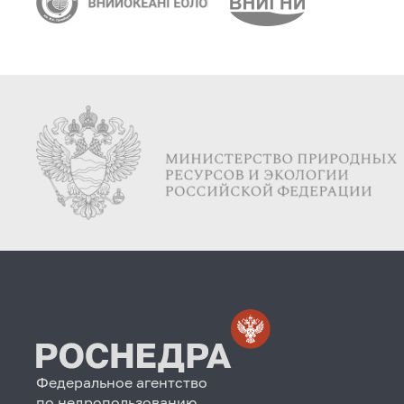
Федеральное агентство
по недропользованию