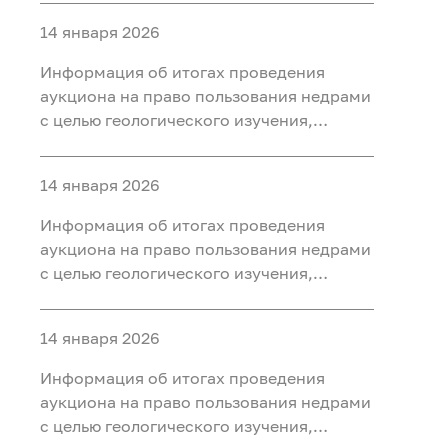
ископаемых (нефть, газ) на участке недр
14 января 2026
«Юильский 5», расположенного на
территории Белоярского района Ханты-
Информация об итогах проведения
Мансийского автономного округа - Югры
аукциона на право пользования недрами
с целью геологического изучения,
разведки и добычи полезных
ископаемых (нефть, газ, конденсат) на
14 января 2026
участке недр «Радомский»,
расположенного на территории
Информация об итогах проведения
Октябрьского района Ханты-
аукциона на право пользования недрами
Мансийского автономного округа - Югры
с целью геологического изучения,
разведки и добычи полезных
ископаемых (нефть, газ) на участке недр
14 января 2026
«Сергинский 9», расположенного на
территории Белоярского района Ханты-
Информация об итогах проведения
Мансийского автономного округа - Югры
аукциона на право пользования недрами
с целью геологического изучения,