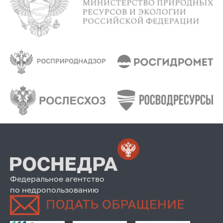
Федеральное агентство
по недропользованию