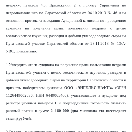
недрах», пунктом 4.5. Приложения 2 к приказу Управления по
недропользованию по Саратовской области от 04.10.2013 № 46 и на
основании протокола заседания Аукционной комиссии по проведению
аукциона на получение права пользования недрами с целью
геологического изучения, разведки и добычи углеводородного сырья на
Пугачевском-5 участке Саратовской области от 28.11.2013 № 13/А-
УВС, приказываю:
1.Утвердить итоги аукциона на получение права пользования недрами
Пугачевского-5 участка с целью геологического изучения, разведки и
добычи углеводородного сырья на территории Саратовской области и
признать победителем аукциона
ООО «ЭНГЕЛЬС-НАФТА»
(ОГРН
1126449002536, ИНН 6449065460), участвовавшее в аукционе под
регистрационным номером 1 и подтвердившее готовность уплатить
разовый платеж в сумме
2 160 000 (два миллиона сто шестьдесят
тысяч) рублей.
2.Отделу лицензирования Управления по недропользованию по