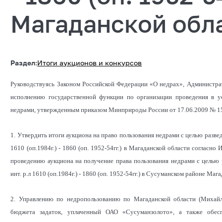
Магаданской обл
Раздел:
Итоги аукционов и конкурсов
Руководствуясь Законом Российской Федерации «О недрах», Администра
исполнению государственной функции по организации проведения в у
недрами, утвержденным приказом Минприроды России от 17.06.2009 № 1
1. Утвердить итоги аукциона на право пользования недрами с целью развед
1610 (оп.1984г.) - 1860 (оп. 1952-54гг.) в Магаданской области согласн
проведению аукциона на получение права пользования недрами с целью 
инт. р.л 1610 (оп.1984г.) - 1860 (оп. 1952-54гг.) в Сусуманском районе Ма
2. Управлению по недропользованию по Магаданской области (Михайл
бюджета задаток, уплаченный ОАО «Сусуманзолото», а также обес