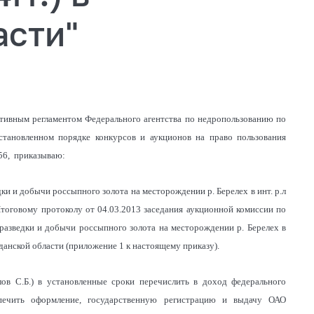
асти"
тивным регламентом Федерального агентства по недропользованию по
становленном порядке конкурсов и аукционов на право пользования
56, приказываю:
ки и добычи россыпного золота на месторождении р. Берелех в инт. р.л
о Итоговому протоколу от 04.03.2013 заседания аукционной комиссии по
разведки и добычи россыпного золота на месторождении р. Берелех в
гаданской области (приложение 1 к настоящему приказу).
ов С.Б.) в установленные сроки перечислить в доход федерального
печить оформление, государственную регистрацию и выдачу ОАО