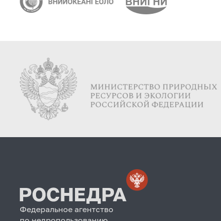
Федеральное агентство
по недропользованию