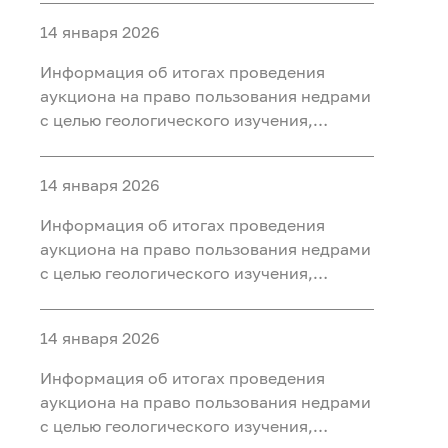
ископаемых (нефть, газ) на участке недр
14 января 2026
«Юильский 5», расположенного на
территории Белоярского района Ханты-
Информация об итогах проведения
Мансийского автономного округа - Югры
аукциона на право пользования недрами
с целью геологического изучения,
разведки и добычи полезных
ископаемых (нефть, газ, конденсат) на
14 января 2026
участке недр «Радомский»,
расположенного на территории
Информация об итогах проведения
Октябрьского района Ханты-
аукциона на право пользования недрами
Мансийского автономного округа - Югры
с целью геологического изучения,
разведки и добычи полезных
ископаемых (нефть, газ) на участке недр
14 января 2026
«Сергинский 9», расположенного на
территории Белоярского района Ханты-
Информация об итогах проведения
Мансийского автономного округа - Югры
аукциона на право пользования недрами
с целью геологического изучения,