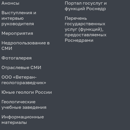
Анонсы
Портал госуслуг и
функций Роснедр
Выступления и
интервью
Перечень
руководителя
государственных
услуг (функций),
Мероприятия
предоставляемых
Роснедрами
Недропользование в
СМИ
Фотогалерея
Отраслевые СМИ
ООО «Ветеран-
геологоразведчик»
Юные геологи России
Геологические
учебные заведения
Информационные
материалы