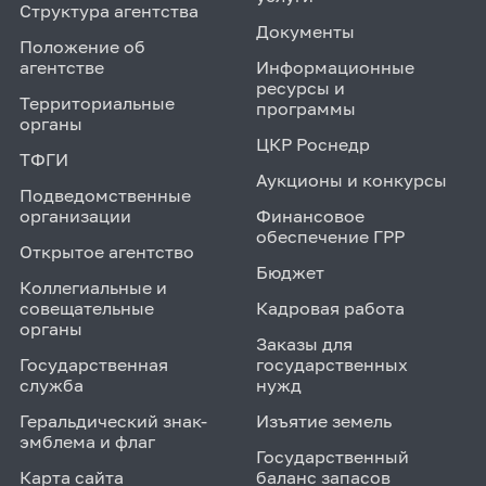
Структура агентства
Документы
Положение об
агентстве
Информационные
ресурсы и
Территориальные
программы
органы
ЦКР Роснедр
ТФГИ
Аукционы и конкурсы
Подведомственные
организации
Финансовое
обеспечение ГРР
Открытое агентство
Бюджет
Коллегиальные и
совещательные
Кадровая работа
органы
Заказы для
Государственная
государственных
служба
нужд
Геральдический знак-
Изъятие земель
эмблема и флаг
Государственный
Карта сайта
баланс запасов