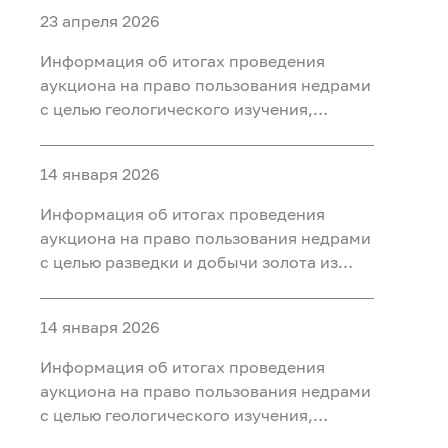
23 апреля 2026
Информация об итогах проведения
аукциона на право пользования недрами
с целью геологического изучения,
разведки и добычи полезных
ископаемых (нефть) на участке недр
14 января 2026
«Тарховский», расположенного на
территории Ханты-Мансийского района
Информация об итогах проведения
Ханты-Мансийского автономного округа
аукциона на право пользования недрами
- Югры
с целью разведки и добычи золота из
россыпных месторождений, платины из
россыпных месторождений на участке
14 января 2026
недр «Мостовка р.» в Свердловской
области
Информация об итогах проведения
аукциона на право пользования недрами
с целью геологического изучения,
разведки и добычи полезных