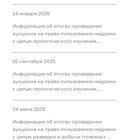
разведки и добычи полезных
ископаемых (нефть, газ) на участке недр
14 января 2026
«Западно-Нятлонгский»,
расположенного на территории
Информация об итогах проведения
Сургутского района Ханты-Мансийского
аукциона на право пользования недрами
автономного округа - Югры
с целью геологического изучения,
разведки и добычи полезных
ископаемых (нефть) на участке недр
10 сентября 2025
«Восточно-Камский», расположенного
на территории Ханты-Мансийского
Информация об итогах проведения
района Ханты-Мансийского
аукциона на право пользования недрами
автономного округа - Югры
с целью геологического изучения,
разведки и добычи полезных
ископаемых (нефть) на участке недр
24 июня 2025
«Бобровый», расположенного в
Уватском районе Тюменской области
Информация об итогах проведении
аукциона на право пользования недрами
с целью разведки и добычи полезных