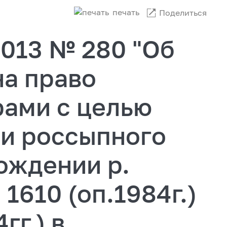
печать
Поделиться
2013 № 280 "Об
на право
рами с целью
чи россыпного
ождении р.
 1610 (оп.1984г.)
гг.) в