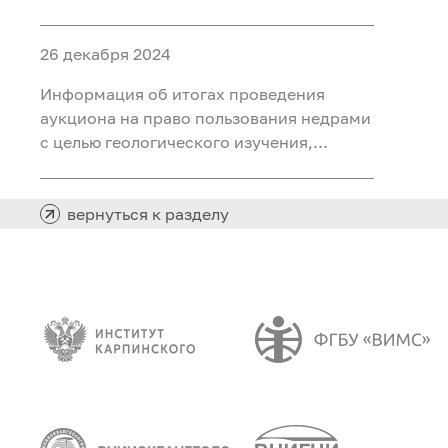
ископаемых (воды подземные
минеральные (для розлива) на участке
26 декабря 2024
недр «Северный 2 Шадринского
месторождения» в Курганской области
Информация об итогах проведения
аукциона на право пользования недрами
с целью геологического изучения,
разведки и добычи полезных
ископаемых (нефть) на участке недр
«Южно-Хангокуртский» в Ханты-
вернуться к разделу
Мансийском автономном округе – Югре