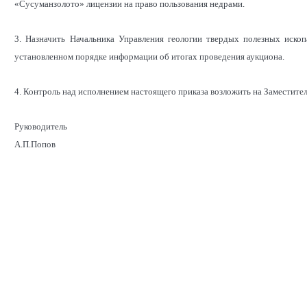
«Сусуманзолото» лицензии на право пользования недрами.
3. Назначить Начальника Управления геологии твердых полезных иско
установленном порядке информации об итогах проведения аукциона.
4. Контроль над исполнением настоящего приказа возложить на Заместител
Руководитель
А.П.Попов