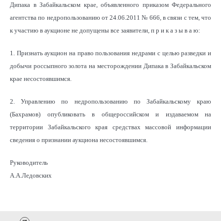
Дипака в Забайкальском крае, объявленного приказом Федерального
агентства по недропользованию от 24.06.2011 № 666, в связи с тем, что
к участию в аукционе не допущены все заявители, п р и к а з ы в а ю:
1. Признать аукцион на право пользования недрами с целью разведки и
добычи россыпного золота на месторождении Дипака в Забайкальском
крае несостоявшимся.
2. Управлению по недропользованию по Забайкальскому краю
(Бахрамов) опубликовать в общероссийском и издаваемом на
территории Забайкальского края средствах массовой информации
сведения о признании аукциона несостоявшимся.
Руководитель
А.А.Ледовских