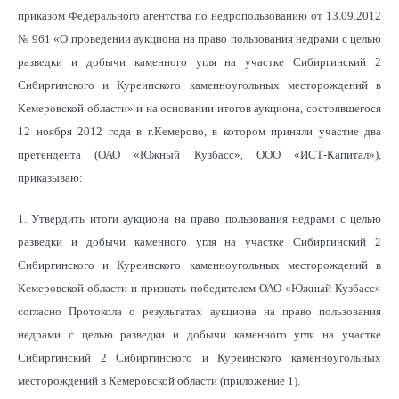
приказом Федерального агентства по недропользованию от 13.09.2012
№ 961 «О проведении аукциона на право пользования недрами с целью
разведки и добычи каменного угля на участке Сибиргинский 2
Сибиргинского и Куреинского каменноугольных месторождений в
Кемеровской области» и на основании итогов аукциона, состоявшегося
12 ноября 2012 года в г.Кемерово, в котором приняли участие два
претендента (ОАО «Южный Кузбасс», ООО «ИСТ-Капитал»),
приказываю:
1. Утвердить итоги аукциона на право пользования недрами с целью
разведки и добычи каменного угля на участке Сибиргинский 2
Сибиргинского и Куреинского каменноугольных месторождений в
Кемеровской области и признать победителем ОАО «Южный Кузбасс»
согласно Протокола о результатах аукциона на право пользования
недрами с целью разведки и добычи каменного угля на участке
Сибиргинский 2 Сибиргинского и Куреинского каменноугольных
месторождений в Кемеровской области (приложение 1).