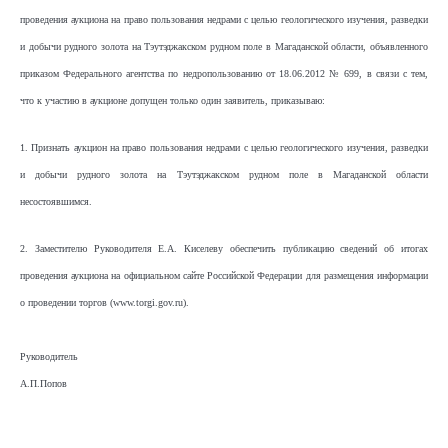
проведения аукциона на право пользования недрами с целью геологического изучения, разведки
и добычи рудного золота на Тэутэджакском рудном поле в Магаданской области, объявленного
приказом Федерального агентства по недропользованию от 18.06.2012 № 699, в связи с тем,
что к участию в аукционе допущен только один заявитель, приказываю:
1. Признать аукцион на право пользования недрами с целью геологического изучения, разведки
и добычи рудного золота на Тэутэджакском рудном поле в Магаданской области
несостоявшимся.
2. Заместителю Руководителя Е.А. Киселеву обеспечить публикацию сведений об итогах
проведения аукциона на официальном сайте Российской Федерации для размещения информации
о проведении торгов (www.torgi.gov.ru).
Руководитель
А.П.Попов