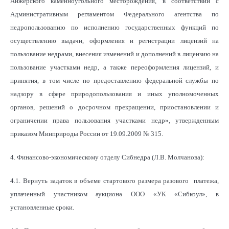
Анжерского каменноугольного месторождения, в соответствии с
Административным регламентом Федерального агентства по
недропользованию по исполнению государственных функций по
осуществлению выдачи, оформления и регистрации лицензий на
пользование недрами, внесения изменений и дополнений в лицензию на
пользование участками недр, а также переоформления лицензий, и
принятия, в том числе по предоставлению федеральной службы по
надзору в сфере природопользования и иных уполномоченных
органов, решений о досрочном прекращении, приостановлении и
ограничении права пользования участками недр», утвержденным
приказом Минприроды России от 19.09.2009 № 315.
4. Финансово-экономическому отделу Сибнедра (Л.В. Молчанова):
4.1. Вернуть задаток в объеме стартового размера разового платежа,
уплаченный участником аукциона ООО «УК «Сибкоул», в
установленные сроки.