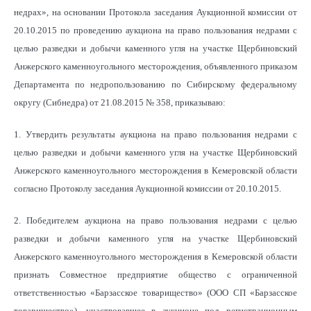
недрах», на основании Протокола заседания Аукционной комиссии от
20.10.2015 по проведению аукциона на право пользования недрами с
целью разведки и добычи каменного угля на участке Щербиновский
Анжерского каменноугольного месторождения, объявленного приказом
Департамента по недропользованию по Сибирскому федеральному
округу (Сибнедра) от 21.08.2015 № 358, приказываю:
1. Утвердить результаты аукциона на право пользования недрами с
целью разведки и добычи каменного угля на участке Щербиновский
Анжерского каменноугольного месторождения в Кемеровской области
согласно Протоколу заседания Аукционной комиссии от 20.10.2015.
2. Победителем аукциона на право пользования недрами с целью
разведки и добычи каменного угля на участке Щербиновский
Анжерского каменноугольного месторождения в Кемеровской области
признать Совместное предприятие общество с ограниченной
ответственностью «Барзасское товарищество» (ООО СП «Барзасское
товарищество»), участвовавшее в аукционе под регистрационным