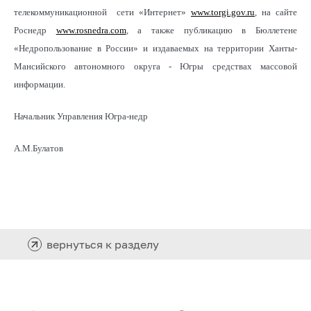
телекоммуникационной сети «Интернет»
www.torgi.gov.ru
, на сайте
Роснедр
www.rosnedra.com
, а также публикацию в Бюллетене
«Недропользование в России» и издаваемых на территории Ханты-
Мансийского автономного округа - Югры средствах массовой
информации.
Начальник Управления Югра-недр
А.М.Булатов
вернуться к разделу