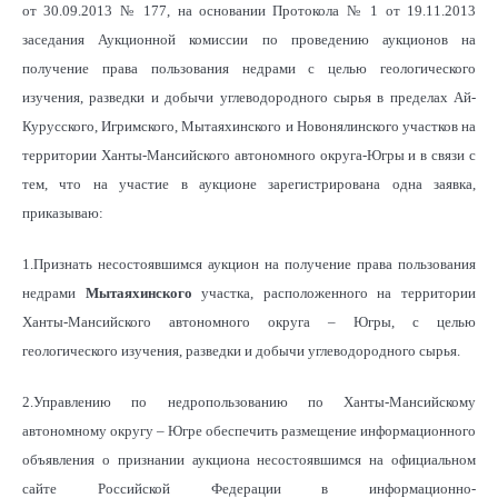
от 30.09.2013 № 177, на основании Протокола № 1 от 19.11.2013
заседания Аукционной комиссии по проведению аукционов на
получение права пользования недрами с целью геологического
изучения, разведки и добычи углеводородного сырья в пределах Ай-
Курусского, Игримского, Мытаяхинского и Новонялинского участков на
территории Ханты-Мансийского автономного округа-Югры и в связи с
тем, что на участие в аукционе зарегистрирована одна заявка,
приказываю:
1.Признать несостоявшимся аукцион на получение права пользования
недрами
Мытаяхинского
участка, расположенного на территории
Ханты-Мансийского автономного округа – Югры, с целью
геологического изучения, разведки и добычи углеводородного сырья.
2.Управлению по недропользованию по Ханты-Мансийскому
автономному округу – Югре обеспечить размещение информационного
объявления о признании аукциона несостоявшимся на официальном
сайте Российской Федерации в информационно-