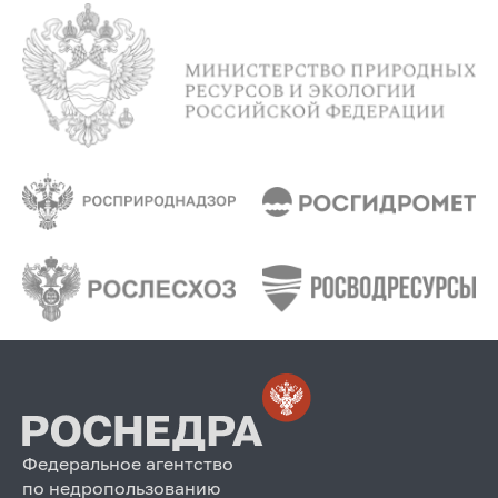
Федеральное агентство
по недропользованию