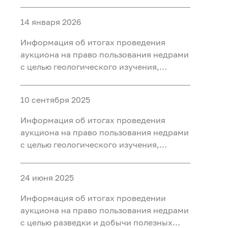
разведки и добычи полезных
ископаемых (нефть, газ) на участке недр
14 января 2026
«Западно-Нятлонгский»,
расположенного на территории
Информация об итогах проведения
Сургутского района Ханты-Мансийского
аукциона на право пользования недрами
автономного округа - Югры
с целью геологического изучения,
разведки и добычи полезных
ископаемых (нефть) на участке недр
10 сентября 2025
«Восточно-Камский», расположенного
на территории Ханты-Мансийского
Информация об итогах проведения
района Ханты-Мансийского
аукциона на право пользования недрами
автономного округа - Югры
с целью геологического изучения,
разведки и добычи полезных
ископаемых (нефть) на участке недр
24 июня 2025
«Бобровый», расположенного в
Уватском районе Тюменской области
Информация об итогах проведении
аукциона на право пользования недрами
с целью разведки и добычи полезных