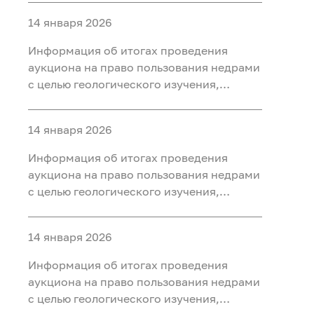
ископаемых (нефть, газ) на участке недр
14 января 2026
«Юильский 5», расположенного на
территории Белоярского района Ханты-
Информация об итогах проведения
Мансийского автономного округа - Югры
аукциона на право пользования недрами
с целью геологического изучения,
разведки и добычи полезных
ископаемых (нефть, газ, конденсат) на
14 января 2026
участке недр «Радомский»,
расположенного на территории
Информация об итогах проведения
Октябрьского района Ханты-
аукциона на право пользования недрами
Мансийского автономного округа - Югры
с целью геологического изучения,
разведки и добычи полезных
ископаемых (нефть, газ) на участке недр
14 января 2026
«Сергинский 9», расположенного на
территории Белоярского района Ханты-
Информация об итогах проведения
Мансийского автономного округа - Югры
аукциона на право пользования недрами
с целью геологического изучения,