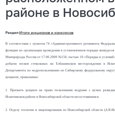
районе в Новоси
Раздел:
Итоги аукционов и конкурсов
В соответствии с пунктом 74 «Административного регламента Федераль
функции по организации проведения в установленном порядке конкурсов
Минприроды России от 17.06.2009 №156, частью 10 «Порядка и условий п
добычи песков стекольных на Елбашинском месторождении в Искит
Департамента по недропользованию по Сибирскому федеральному округу 
аукционе, приказываю:
1. Признать аукцион на право пользования недрами с целью разве
Искитимском районе в Новосибирской области несостоявшимся.
2. Отделу геологии и лицензирования по Новосибирской области (А.В.И