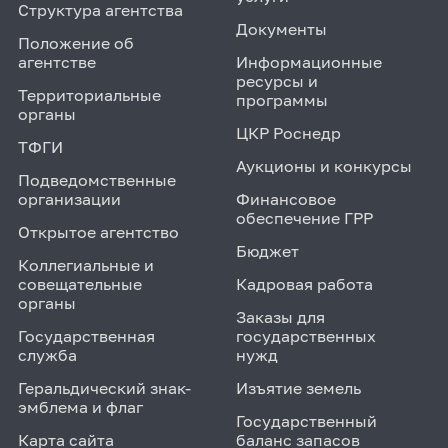
Структура агентства
Документы
Положение об
агентстве
Информационные
ресурсы и
Территориальные
программы
органы
ЦКР Роснедр
ТФГИ
Аукционы и конкурсы
Подведомственные
организации
Финансовое
обеспечение ГРР
Открытое агентство
Бюджет
Коллегиальные и
совещательные
Кадровая работа
органы
Заказы для
Государственная
государственных
служба
нужд
Геральдический знак-
Изъятие земель
эмблема и флаг
Государственный
Карта сайта
баланс запасов