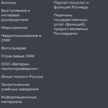
Анонсы
Портал госуслуг и
функций Роснедр
Выступления и
интервью
Перечень
руководителя
государственных
услуг (функций),
Мероприятия
предоставляемых
Роснедрами
Недропользование в
СМИ
Фотогалерея
Отраслевые СМИ
ООО «Ветеран-
геологоразведчик»
Юные геологи России
Геологические
учебные заведения
Информационные
материалы