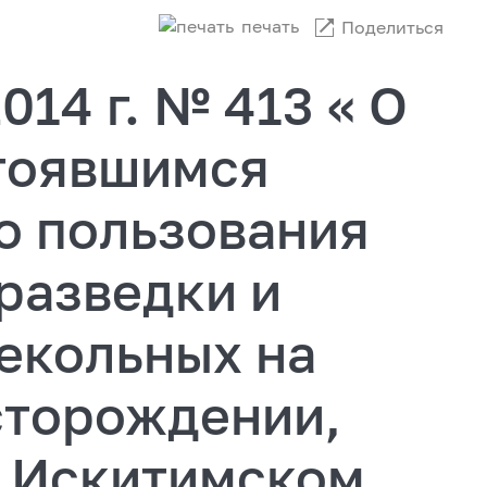
печать
Поделиться
014 г. № 413 « О
тоявшимся
о пользования
разведки и
екольных на
сторождении,
 Искитимском