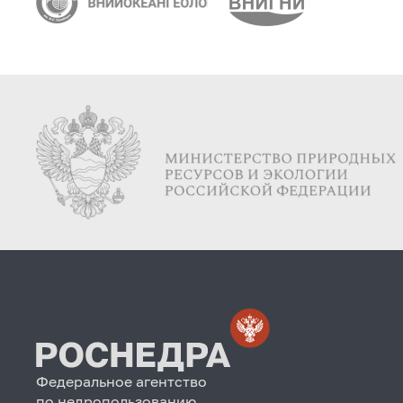
Федеральное агентство
по недропользованию