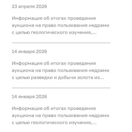
23 апреля 2026
Информация об итогах проведения
аукциона на право пользования недрами
с целью геологического изучения,
разведки и добычи полезных
ископаемых (нефть) на участке недр
14 января 2026
«Тарховский», расположенного на
территории Ханты-Мансийского района
Информация об итогах проведения
Ханты-Мансийского автономного округа
аукциона на право пользования недрами
- Югры
с целью разведки и добычи золота из
россыпных месторождений, платины из
россыпных месторождений на участке
14 января 2026
недр «Мостовка р.» в Свердловской
области
Информация об итогах проведения
аукциона на право пользования недрами
с целью геологического изучения,
разведки и добычи полезных