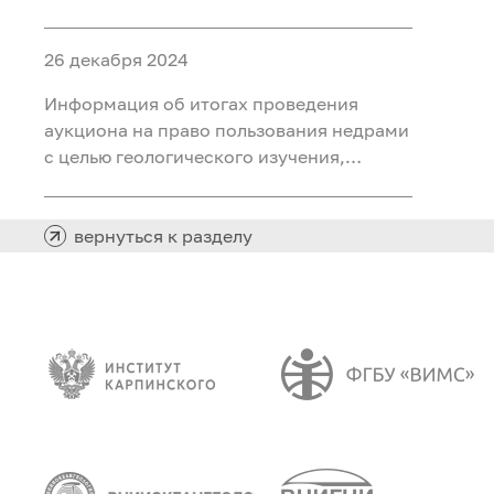
ископаемых (воды подземные
минеральные (для розлива) на участке
26 декабря 2024
недр «Северный 2 Шадринского
месторождения» в Курганской области
Информация об итогах проведения
аукциона на право пользования недрами
с целью геологического изучения,
разведки и добычи полезных
ископаемых (нефть) на участке недр
«Южно-Хангокуртский» в Ханты-
вернуться к разделу
Мансийском автономном округе – Югре