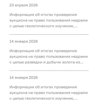
23 апреля 2026
Информация об итогах проведения
аукциона на право пользования недрами
с целью геологического изучения,
разведки и добычи полезных
ископаемых (нефть) на участке недр
14 января 2026
«Тарховский», расположенного на
территории Ханты-Мансийского района
Информация об итогах проведения
Ханты-Мансийского автономного округа
аукциона на право пользования недрами
- Югры
с целью разведки и добычи золота из
россыпных месторождений, платины из
россыпных месторождений на участке
14 января 2026
недр «Мостовка р.» в Свердловской
области
Информация об итогах проведения
аукциона на право пользования недрами
с целью геологического изучения,
разведки и добычи полезных