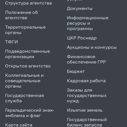
Структура агентства
Документы
Положение об
агентстве
Информационные
ресурсы и
Территориальные
программы
органы
ЦКР Роснедр
ТФГИ
Аукционы и конкурсы
Подведомственные
организации
Финансовое
обеспечение ГРР
Открытое агентство
Бюджет
Коллегиальные и
совещательные
Кадровая работа
органы
Заказы для
Государственная
государственных
служба
нужд
Геральдический знак-
Изъятие земель
эмблема и флаг
Государственный
Карта сайта
баланс запасов