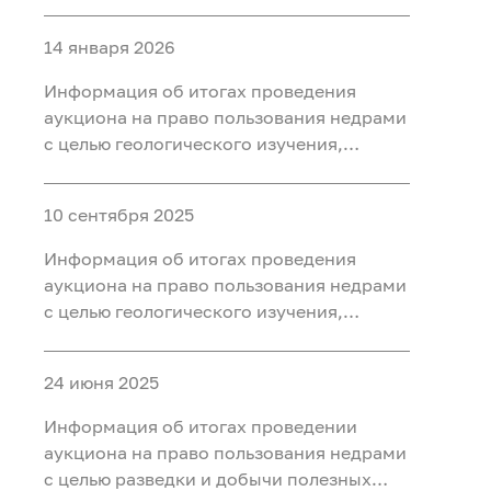
разведки и добычи полезных
ископаемых (нефть, газ) на участке недр
14 января 2026
«Западно-Нятлонгский»,
расположенного на территории
Информация об итогах проведения
Сургутского района Ханты-Мансийского
аукциона на право пользования недрами
автономного округа - Югры
с целью геологического изучения,
разведки и добычи полезных
ископаемых (нефть) на участке недр
10 сентября 2025
«Восточно-Камский», расположенного
на территории Ханты-Мансийского
Информация об итогах проведения
района Ханты-Мансийского
аукциона на право пользования недрами
автономного округа - Югры
с целью геологического изучения,
разведки и добычи полезных
ископаемых (нефть) на участке недр
24 июня 2025
«Бобровый», расположенного в
Уватском районе Тюменской области
Информация об итогах проведении
аукциона на право пользования недрами
с целью разведки и добычи полезных