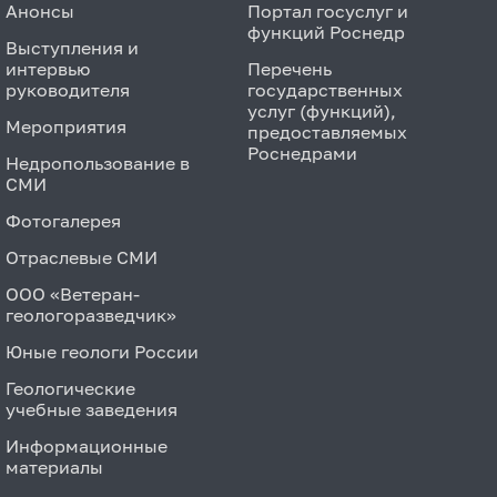
Анонсы
Портал госуслуг и
функций Роснедр
Выступления и
интервью
Перечень
руководителя
государственных
услуг (функций),
Мероприятия
предоставляемых
Роснедрами
Недропользование в
СМИ
Фотогалерея
Отраслевые СМИ
ООО «Ветеран-
геологоразведчик»
Юные геологи России
Геологические
учебные заведения
Информационные
материалы