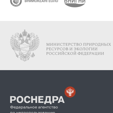
Федеральное агентство
по недропользованию