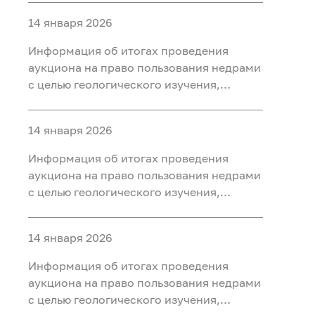
ископаемых (нефть, газ) на участке недр
14 января 2026
«Юильский 5», расположенного на
территории Белоярского района Ханты-
Информация об итогах проведения
Мансийского автономного округа - Югры
аукциона на право пользования недрами
с целью геологического изучения,
разведки и добычи полезных
ископаемых (нефть, газ, конденсат) на
14 января 2026
участке недр «Радомский»,
расположенного на территории
Информация об итогах проведения
Октябрьского района Ханты-
аукциона на право пользования недрами
Мансийского автономного округа - Югры
с целью геологического изучения,
разведки и добычи полезных
ископаемых (нефть, газ) на участке недр
14 января 2026
«Сергинский 9», расположенного на
территории Белоярского района Ханты-
Информация об итогах проведения
Мансийского автономного округа - Югры
аукциона на право пользования недрами
с целью геологического изучения,