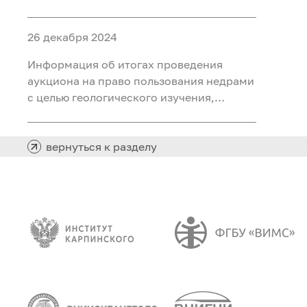
ископаемых (воды подземные
минеральные (для розлива) на участке
26 декабря 2024
недр «Северный 2 Шадринского
месторождения» в Курганской области
Информация об итогах проведения
аукциона на право пользования недрами
с целью геологического изучения,
разведки и добычи полезных
ископаемых (нефть) на участке недр
«Южно-Хангокуртский» в Ханты-
вернуться к разделу
Мансийском автономном округе – Югре