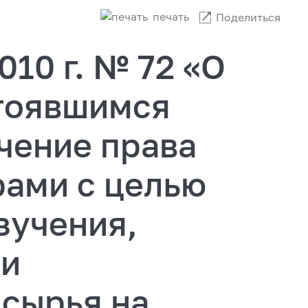
печать
Поделиться
010 г. № 72 «О
тоявшимся
чение права
рами с целью
зучения,
чи
 сырья на