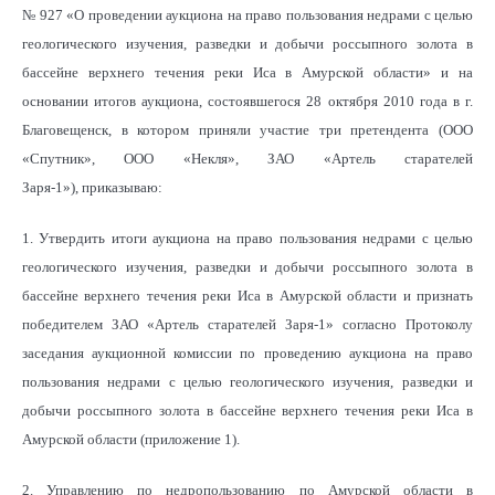
№ 927 «О проведении аукциона на право пользования недрами с целью
геологического изучения, разведки и добычи россыпного золота в
бассейне верхнего течения реки Иса в Амурской области» и на
основании итогов аукциона, состоявшегося 28 октября 2010 года в г.
Благовещенск, в котором приняли участие три претендента (ООО
«Спутник», ООО «Некля», ЗАО «Артель старателей
Заря-1»),
приказываю:
1. Утвердить итоги аукциона на право пользования недрами с целью
геологического изучения, разведки и добычи россыпного золота в
бассейне верхнего течения реки Иса в Амурской области и признать
победителем ЗАО «Артель старателей Заря-1» согласно Протоколу
заседания аукционной комиссии по проведению аукциона на право
пользования недрами с целью геологического изучения, разведки и
добычи россыпного золота в бассейне верхнего течения реки Иса в
Амурской области (приложение 1).
2. Управлению по недропользованию по Амурской области в