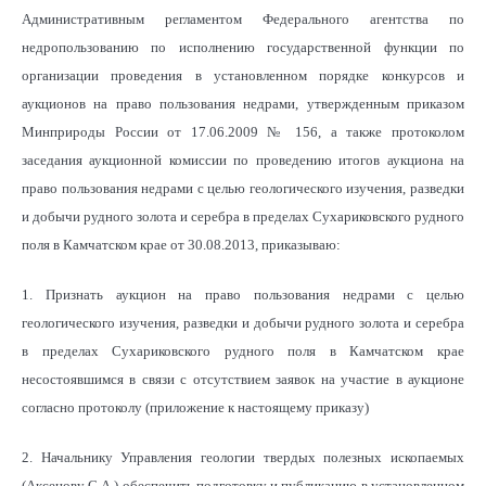
Административным регламентом Федерального агентства по
недропользованию по исполнению государственной функции по
организации проведения в установленном порядке конкурсов и
аукционов на право пользования недрами, утвержденным приказом
Минприроды России от 17.06.2009 № 156, а также протоколом
заседания аукционной комиссии по проведению итогов аукциона на
право пользования недрами с целью геологического изучения, разведки
и добычи рудного золота и серебра в пределах Сухариковского рудного
поля в Камчатском крае от 30.08.2013,
приказываю:
1. Признать аукцион на право пользования недрами с целью
геологического изучения, разведки и добычи рудного золота и серебра
в пределах Сухариковского рудного поля в Камчатском крае
несостоявшимся в связи с отсутствием заявок на участие в аукционе
согласно протоколу (приложение к настоящему приказу)
2. Начальнику Управления геологии твердых полезных ископаемых
(Аксенову С.А.) обеспечить подготовку и публикацию в установленном